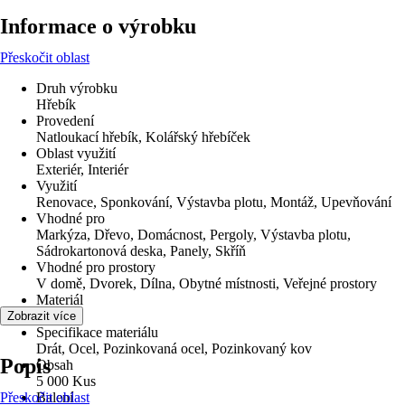
Informace o výrobku
Přeskočit oblast
Druh výrobku
Hřebík
Provedení
Natloukací hřebík, Kolářský hřebíček
Oblast využití
Exteriér, Interiér
Využití
Renovace, Sponkování, Výstavba plotu, Montáž, Upevňování
Vhodné pro
Markýza, Dřevo, Domácnost, Pergoly, Výstavba plotu,
Sádrokartonová deska, Panely, Skříň
Vhodné pro prostory
V domě, Dvorek, Dílna, Obytné místnosti, Veřejné prostory
Materiál
Ocel
Zobrazit více
Specifikace materiálu
Drát, Ocel, Pozinkovaná ocel, Pozinkovaný kov
Popis
Obsah
5 000 Kus
Přeskočit oblast
Balení