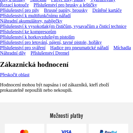
Řezací kotouče
Příslušenství pro brusky a leštičky
Příslušenství pro pily
Brusné papíry, brousky
Drátěné kartáče
Příslušenství k multifunkčnímu nářadí
Náhradní akumulátory, nabíječky
Příslušenství k vysokotlakým čističům, vysavačům a čisticí technice
Příslušenství ke kompresorům
Příslušenství k horkovzdušným pistolím
Příslušenství pro letování, pájení, tavné pistole, hořáky
Příslušenství pro sváření
Hadice pro pneumatické nářadí
Míchadla
Náhradní díly
Příslušenství Dremel
Zákaznická hodnocení
Přeskočit oblast
Hodnocení mohou být napsána i od zákazníků, kteří zboží
prokazatelně nepoužili nebo nekoupili.
Možnosti platby