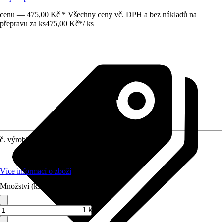
cenu — 475,00 Kč * Všechny ceny vč. DPH a bez nákladů na
přepravu za ks
475,00 Kč
*
/
ks
č. výrobku
8648011
Obsah
:
5 000 Kus
Více informací o zboží
Množství (ks)
1 ks