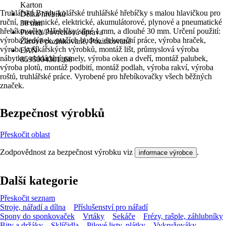
Karton
Truhlářské Brady-kolářské truhlářské hřebíčky s malou hlavičkou pro
Délka hřebíků
ruční, mechanické, elektrické, akumulátorové, plynové a pneumatické
30 mm
hřebíkovačky. Hřebíčky silné 1 mm, a dlouhé 30 mm. Určení použití:
Povrch/Povrchová úprava
výroba bedýnek, ptačích budek, dekorační práce, výroba hraček,
Žárově pozinkované, Pozinkované
výroba košíkářských výrobků, montáž lišt, průmyslová výroba
EAN
nábytku, obkládání panely, výroba oken a dveří, montáž palubek,
8595004301168
výroba plotů, montáž podbití, montáž podlah, výroba rakví, výroba
roštů, truhlářské práce. Vyrobené pro hřebíkovačky všech běžných
značek.
Bezpečnost výrobků
Přeskočit oblast
Zodpovědnost za bezpečnost výrobku viz
.
informace výrobce
Další kategorie
Přeskočit seznam
Stroje, nářadí a dílna
Příslušenství pro nářadí
Spony do sponkovaček
Vrtáky
Sekáče
Frézy, rašple, záhlubníky
Bity a držáky
Sklíčidla
Pilové listy, plátky
Vykružováky