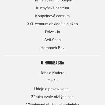
Přehled všech prodejen
Kuchyňské centrum
Koupelnové centrum
XXL centrum obkladů a dlažeb
Drive - In
Self-Scan
Hornbach Box
O HORNBACHu
Jobs a Kariera
O nás
Údaje o provozovateli
Záruka trvale nízkých cen
Všeobecné obchodní podmínky