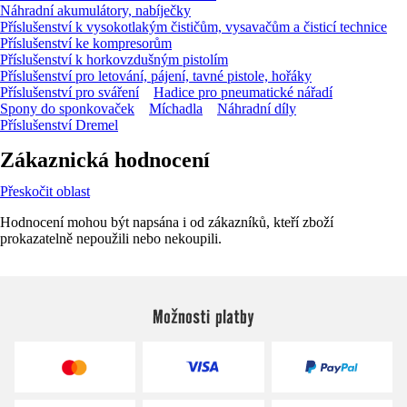
Náhradní akumulátory, nabíječky
Příslušenství k vysokotlakým čističům, vysavačům a čisticí technice
Příslušenství ke kompresorům
Příslušenství k horkovzdušným pistolím
Příslušenství pro letování, pájení, tavné pistole, hořáky
Příslušenství pro sváření
Hadice pro pneumatické nářadí
Spony do sponkovaček
Míchadla
Náhradní díly
Příslušenství Dremel
Zákaznická hodnocení
Přeskočit oblast
Hodnocení mohou být napsána i od zákazníků, kteří zboží
prokazatelně nepoužili nebo nekoupili.
Možnosti platby