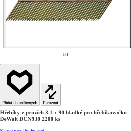
1
/
1
Porovnat
Hřebíky v pruzích 3.1 x 90 hladké pro hřebíkovačku
DeWalt DCN930 2200 ks
Napsat první hodnocení