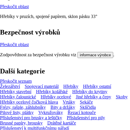
Přeskočit oblast
Hřebíky v pruzích, spojené papírem, sklon pásku 33°
Bezpečnost výrobků
Přeskočit oblast
Zodpovědnost za bezpečnost výrobku viz
.
informace výrobce
Další kategorie
Přeskočit seznam
Železářství
Spojovací materiál
Hřebíky
Hřebíky ostatní
Hřebíky stavební
Hřebíky kolářské
Hřebíky do krytiny
Hřebíky čalounické
Hřebíky ocelové
Jiné hřebíky a čepy
Skoby
Hřebíky ocelové čočková hlava
Vrtáky
Sekáče
Frézy, rašple, záhlubníky
Bity a držáky
Sklíčidla
Pilové listy, plátky
Vykružováky
Řezací kotouče
Příslušenství pro brusky a leštičky
Příslušenství pro pily
Brusné papíry, brousky
Drátěné kartáče
Příslušenství k multifunkčnímu nářadí