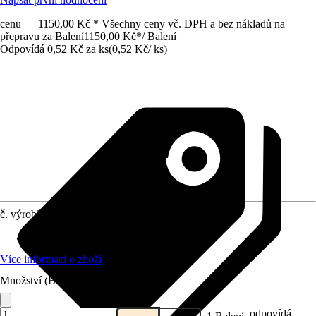
cenu — 1150,00 Kč * Všechny ceny vč. DPH a bez nákladů na
přepravu za Balení
1150,00 Kč
*
/
Balení
Odpovídá 0,52 Kč za ks
(
0,52 Kč
/
ks
)
č. výrobku
12600077
Obsah
:
2 200 Kus
Více informací o zboží
Množství (Balení)
odpovídá