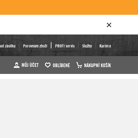
vat zásilku
Porovnání zboží
PROFI servis
Služby
Kariéra
MŮJ ÚČET
OBLÍBENÉ
NÁKUPNÍ KOŠÍK