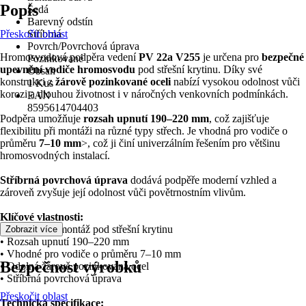
Popis
Šedá
Barevný odstín
Přeskočit oblast
Stříbrná
Povrch/Povrchová úprava
Hromosvodová podpěra vedení
PV 22a V255
je určena pro
bezpečné
Pozinkované
upevnění vodiče hromosvodu
pod střešní krytinu. Díky své
Obsah
konstrukci z
žárově pozinkované oceli
nabízí vysokou odolnost vůči
1 Kus
korozi a dlouhou životnost i v náročných venkovních podmínkách.
EAN
8595614704403
Podpěra umožňuje
rozsah upnutí 190–220 mm
, což zajišťuje
flexibilitu při montáži na různé typy střech. Je vhodná pro vodiče o
průměru
7–10 mm
>, což ji činí univerzálním řešením pro většinu
hromosvodných instalací.
Stříbrná povrchová úprava
dodává podpěře moderní vzhled a
zároveň zvyšuje její odolnost vůči povětrnostním vlivům.
Klíčové vlastnosti:
• Určeno pro montáž pod střešní krytinu
Zobrazit více
• Rozsah upnutí 190–220 mm
• Vhodné pro vodiče o průměru 7–10 mm
Bezpečnost výrobků
• Odolná žárově pozinkovaná ocel
• Stříbrná povrchová úprava
Přeskočit oblast
Technická specifikace: