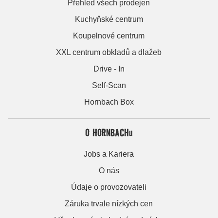
Přehled všech prodejen
Kuchyňské centrum
Koupelnové centrum
XXL centrum obkladů a dlažeb
Drive - In
Self-Scan
Hornbach Box
O HORNBACHu
Jobs a Kariera
O nás
Údaje o provozovateli
Záruka trvale nízkých cen