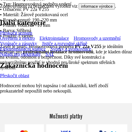
• Typ: Hromosvodová podpěra vedení
Zodpovědnost za bezpečnost výrobku viz
.
informace výrobce
• Označení: PV 22a V255
• Materiál: Žárově pozinkovaná ocel
• Rozsah upnutí: 190–220 mm
Další kategorie
• Průměr vodiče: 7–10 mm
• Barva: Stříbrná
Přeskočit seznam
• Použití: Exteriér
Osvětlení a elektro
Elektroinstalace
Hromosvody a uzemnění
Vypínače a zásuvky
Jističe a rozvodné skříně
Závěr je jasný: Hromosvodová podpěra
PV 22a V255
je ideálním
Elektroinstalační krabice
Svorky a svorkovnice
řešením pro
profesionální instalace hromosvodů
, kde je kladen důraz
Nářadí pro elektrikáře
SAT
na kvalitu, odolnost a bezpečnost. Díky své konstrukci a
univerzálnímu použití je vhodná pro široké spektrum střešních
Zákaznická hodnocení
systémů.
Přeskočit oblast
Hodnocení mohou být napsána i od zákazníků, kteří zboží
prokazatelně nepoužili nebo nekoupili.
Možnosti platby