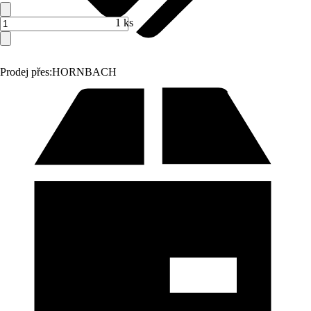
1 ks
Prodej přes:
HORNBACH