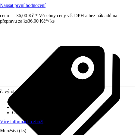
Napsat první hodnocení
cenu — 36,00 Kč * Všechny ceny vč. DPH a bez nákladů na
přepravu za ks
36,00 Kč
*
/
ks
č. výrobku
12596492
Druh výrobku
:
Držák
Oblast využití
:
Exteriér
Obsah
:
1 Kus
Více informací o zboží
Množství (ks)