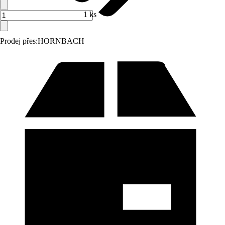
1 ks
Prodej přes:
HORNBACH