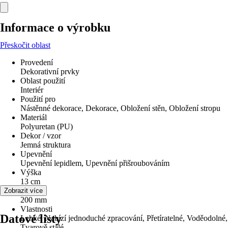
Informace o výrobku
Přeskočit oblast
Provedení
Dekorativní prvky
Oblast použití
Interiér
Použití pro
Nástěnné dekorace, Dekorace, Obložení stěn, Obložení stropu
Materiál
Polyuretan (PU)
Dekor / vzor
Jemná struktura
Upevnění
Upevnění lepidlem, Upevnění přišroubováním
Výška
13 cm
Šířka
Zobrazit více
200 mm
Vlastnosti
Datové listy
Lehké, Nabízí jednoduché zpracování, Přetíratelné, Voděodolné,
Tvarově stálé