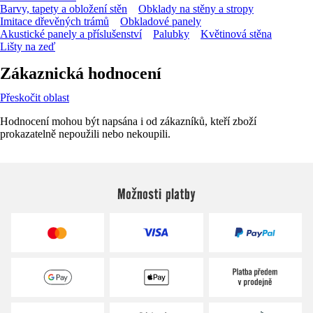
Barvy, tapety a obložení stěn
Obklady na stěny a stropy
Imitace dřevěných trámů
Obkladové panely
Akustické panely a příslušenství
Palubky
Květinová stěna
Lišty na zeď
Zákaznická hodnocení
Přeskočit oblast
Hodnocení mohou být napsána i od zákazníků, kteří zboží
prokazatelně nepoužili nebo nekoupili.
Možnosti platby