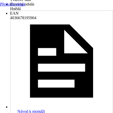
Přeskočit oblast
Barevný odstín
Hnědá
EAN
4036678195904
Návod k montáži