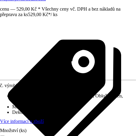
cenu — 529,00 Kč * Všechny ceny vč. DPH a bez nákladů na
přepravu za ks
529,00 Kč
*
/
ks
č. výrobku
12666998
Použití pro
:
Nástěnné dekorace, Dekorace, Obložení stěn,
Obložení stropu
Materiál
:
Polyuretan (PU)
Dekor / vzor
:
Jemná struktura
Více informací o zboží
Množství (ks)