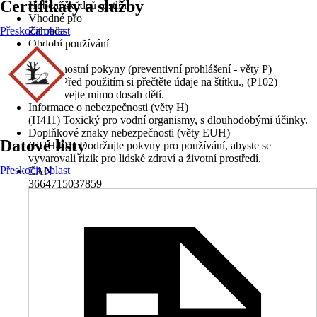
Certifikáty a služby
Hubení škůdců rostlin
Vhodné pro
Přeskočit oblast
Zahrada
Období používání
-
Bezpečnostní pokyny (preventivní prohlášení - věty P)
(P103) Před použitím si přečtěte údaje na štítku., (P102)
Uchovávejte mimo dosah dětí.
Informace o nebezpečnosti (věty H)
(H411) Toxický pro vodní organismy, s dlouhodobými účinky.
Doplňkové znaky nebezpečnosti (věty EUH)
Datové listy
(EUH401) Dodržujte pokyny pro používání, abyste se
vyvarovali rizik pro lidské zdraví a životní prostředí.
Přeskočit oblast
EAN
3664715037859