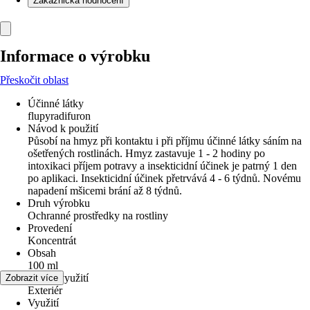
Zákaznická hodnocení
Informace o výrobku
Přeskočit oblast
Účinné látky
flupyradifuron
Návod k použití
Působí na hmyz při kontaktu i při příjmu účinné látky sáním na
ošetřených rostlinách. Hmyz zastavuje 1 - 2 hodiny po
intoxikaci příjem potravy a insekticidní účinek je patrný 1 den
po aplikaci. Insekticidní účinek přetrvává 4 - 6 týdnů. Novému
napadení mšicemi brání až 8 týdnů.
Druh výrobku
Ochranné prostředky na rostliny
Provedení
Koncentrát
Obsah
100 ml
Oblast využití
Zobrazit více
Exteriér
Využití