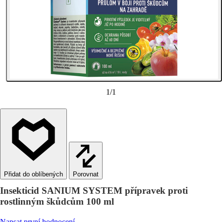
1
/
1
Porovnat
Insekticid SANIUM SYSTEM přípravek proti
rostlinným škůdcům 100 ml
Napsat první hodnocení