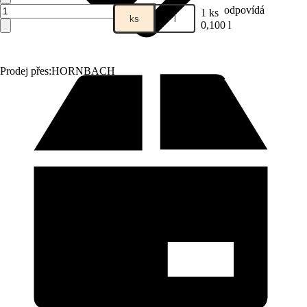
odpovídá
1 ks
ks
l
0,100 l
Prodej přes:
HORNBACH