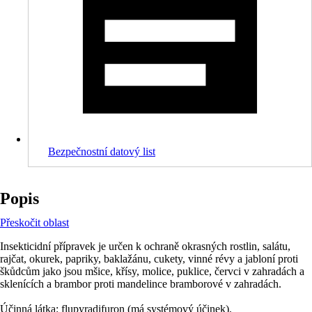
Bezpečnostní datový list
Popis
Přeskočit oblast
Insekticidní přípravek je určen k ochraně okrasných rostlin, salátu,
rajčat, okurek, papriky, baklažánu, cukety, vinné révy a jabloní proti
škůdcům jako jsou mšice, křísy, molice, puklice, červci v zahradách a
sklenících a brambor proti mandelince bramborové v zahradách.
Účinná látka: flupyradifuron (má systémový účinek).