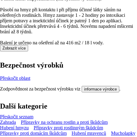
Působí na hmyz při kontaktu i při příjmu účinné látky sáním na
ošetřených rostlinách. Hmyz zastavuje 1 - 2 hodiny po intoxikaci
příjem potravy a insekticidní účinek je patrný 1 den po aplikaci.
Insekticidní účinek přetrvává 4 - 6 týdnů. Novému napadení mšicemi
brání až 8 týdnů.
Balení je určeno na ošetření až na 416 m2 / 18 l vody.
Zobrazit více
Bezpečnost výrobků
Přeskočit oblast
Zodpovědnost za bezpečnost výrobku viz
.
informace výrobce
Další kategorie
Přeskočit seznam
Zahrada
Přípravky na ochranu rostlin a proti škůdcům
Hubení hmyzu
Přípravky proti rostlinným škůdcům
Přípravky proti domácím škůdcům
Hubení mravenců
Mucholapky