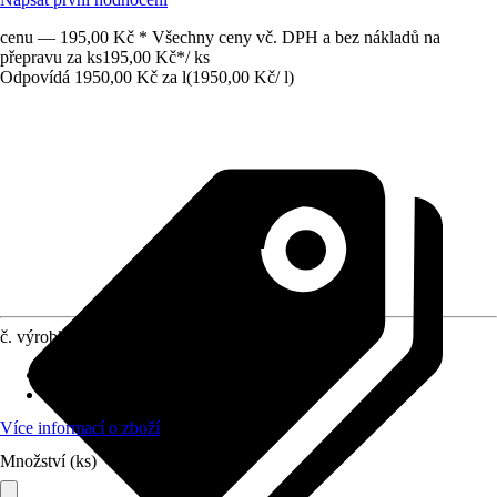
cenu — 195,00 Kč * Všechny ceny vč. DPH a bez nákladů na
přepravu za ks
195,00 Kč
*
/
ks
Odpovídá 1950,00 Kč za l
(
1950,00 Kč
/
l
)
č. výrobku
10408214
Provedení
:
Koncentrát
Využití
:
Hubení škůdců rostlin
Více informací o zboží
Množství (ks)