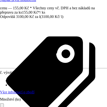
cenu — 155,00 Kč * Všechny ceny vč. DPH a bez nákladů na
přepravu za ks
155,00 Kč
*
/
ks
Odpovídá 3100,00 Kč za l
(
3100,00 Kč
/
l
)
č. výrobku
10408213
Provedení
:
Koncentrát
Využití
:
Hubení škůdců rostlin
Více informací o zboží
Množství (ks)