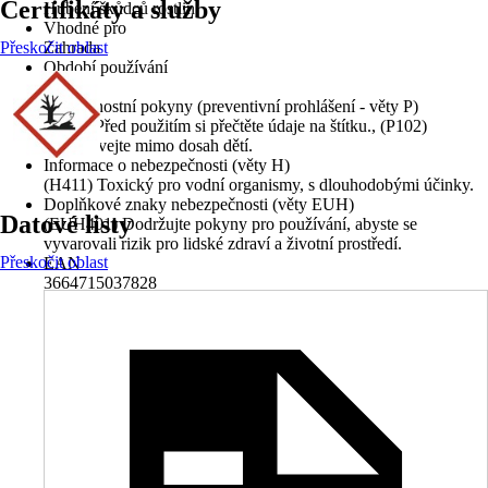
Certifikáty a služby
Hubení škůdců rostlin
Vhodné pro
Přeskočit oblast
Zahrada
Období používání
-
Bezpečnostní pokyny (preventivní prohlášení - věty P)
(P103) Před použitím si přečtěte údaje na štítku., (P102)
Uchovávejte mimo dosah dětí.
Informace o nebezpečnosti (věty H)
(H411) Toxický pro vodní organismy, s dlouhodobými účinky.
Doplňkové znaky nebezpečnosti (věty EUH)
Datové listy
(EUH401) Dodržujte pokyny pro používání, abyste se
vyvarovali rizik pro lidské zdraví a životní prostředí.
Přeskočit oblast
EAN
3664715037828