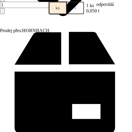
odpovídá
1 ks
ks
l
0,050 l
Prodej přes:
HORNBACH