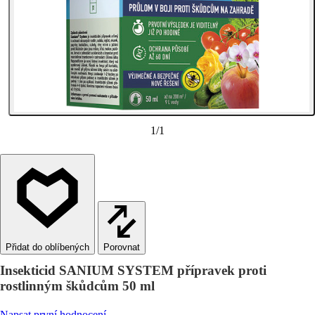
1
/
1
Porovnat
Insekticid SANIUM SYSTEM přípravek proti
rostlinným škůdcům 50 ml
Napsat první hodnocení