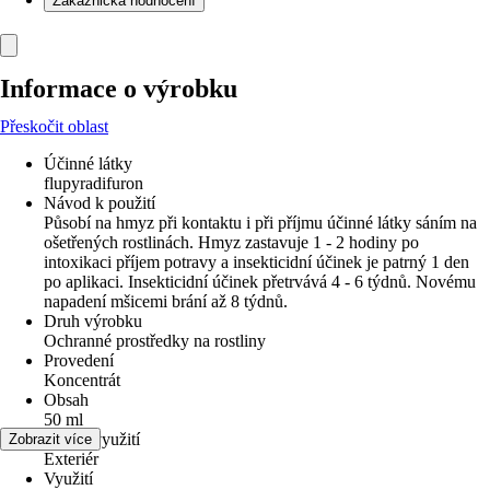
Zákaznická hodnocení
Informace o výrobku
Přeskočit oblast
Účinné látky
flupyradifuron
Návod k použití
Působí na hmyz při kontaktu i při příjmu účinné látky sáním na
ošetřených rostlinách. Hmyz zastavuje 1 - 2 hodiny po
intoxikaci příjem potravy a insekticidní účinek je patrný 1 den
po aplikaci. Insekticidní účinek přetrvává 4 - 6 týdnů. Novému
napadení mšicemi brání až 8 týdnů.
Druh výrobku
Ochranné prostředky na rostliny
Provedení
Koncentrát
Obsah
50 ml
Oblast využití
Zobrazit více
Exteriér
Využití