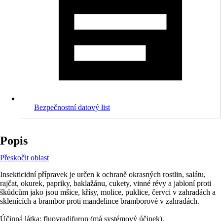
Bezpečnostní datový list
Popis
Přeskočit oblast
Insekticidní přípravek je určen k ochraně okrasných rostlin, salátu,
rajčat, okurek, papriky, baklažánu, cukety, vinné révy a jabloní proti
škůdcům jako jsou mšice, křísy, molice, puklice, červci v zahradách a
sklenících a brambor proti mandelince bramborové v zahradách.
Účinná látka: flupyradifuron (má systémový účinek).