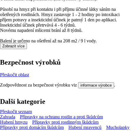
Působí na hmyz při kontaktu i při příjmu účinné látky sáním na
ošetřených rostlinách. Hmyz zastavuje 1 - 2 hodiny po intoxikaci
příjem potravy a insekticidní účinek je patrný 1 den po aplikaci.
Insekticidní účinek přetrvává 4 - 6 týdnů.
Novému napadení mšicemi brání až 8 týdnů.
Balení je určeno na ošetření až na 208 m2 / 9 l vody.
Zobrazit více
Bezpečnost výrobků
Přeskočit oblast
Zodpovědnost za bezpečnost výrobku viz
.
informace výrobce
Další kategorie
Přeskočit seznam
Zahrada
Přípravky na ochranu rostlin a proti škůdcům
Hubení hmyzu
Přípravky proti rostlinným škůdcům
Přípravky proti domácím škůdcům
Hubení mravenců
Mucholapky