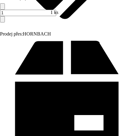
1 ks
Prodej přes:
HORNBACH