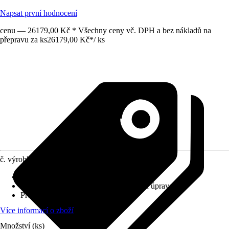
Napsat první hodnocení
cenu — 26179,00 Kč * Všechny ceny vč. DPH a bez nákladů na
přepravu za ks
26179,00 Kč
*
/
ks
č. výrobku
12753297
Výplň
:
Sklo
Povrch/Povrchová úprava
:
S práškovou úpravou
Profil
:
Rovná hrana
Více informací o zboží
Množství (ks)