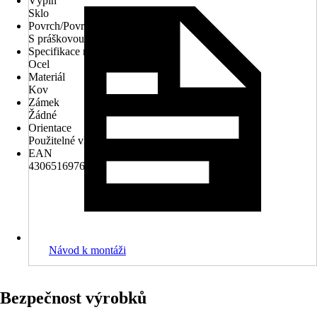
Výplň
Sklo
Povrch/Povrchová úprava
S práškovou úpravou
Specifikace materiálu
Ocel
Materiál
Kov
Zámek
Žádné
Orientace
Použitelné vlevo/ vpravo
EAN
4306516976065
Návod k montáži
Bezpečnost výrobků