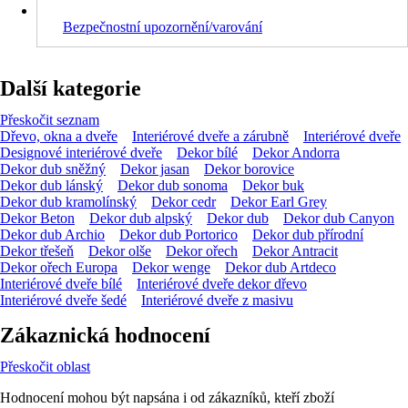
Bezpečnostní upozornění/varování
Další kategorie
Přeskočit seznam
Dřevo, okna a dveře
Interiérové dveře a zárubně
Interiérové dveře
Designové interiérové dveře
Dekor bílé
Dekor Andorra
Dekor dub sněžný
Dekor jasan
Dekor borovice
Dekor dub lánský
Dekor dub sonoma
Dekor buk
Dekor dub kramolínský
Dekor cedr
Dekor Earl Grey
Dekor Beton
Dekor dub alpský
Dekor dub
Dekor dub Canyon
Dekor dub Archio
Dekor dub Portorico
Dekor dub přírodní
Dekor třešeň
Dekor olše
Dekor ořech
Dekor Antracit
Dekor ořech Europa
Dekor wenge
Dekor dub Artdeco
Interiérové dveře bílé
Interiérové dveře dekor dřevo
Interiérové dveře šedé
Interiérové dveře z masivu
Zákaznická hodnocení
Přeskočit oblast
Hodnocení mohou být napsána i od zákazníků, kteří zboží