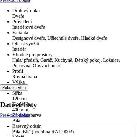
Přeskočit oblast
Druh výrobku
Dveře
Provedení
Interiérové dveře
Varianta
Designové dveře, Ušlechtilé dveře, Hladké dveře
Oblast využití
Interiér
Vhodné pro prostory
Hala/ předsíň, Garáž, Kuchyně, Dětský pokoj, Ložnice,
Pracovna, Obývací pokoj
Profil
Rovná hrana
Výška
250 cm
Zobrazit více
Šířka
120 cm
Datové listy
Tloušťka
400 mm
Přeskočit oblast
Základní barva
Bílá
Barevný odstín
Bílá, Bílá (podobná RAL 9003)