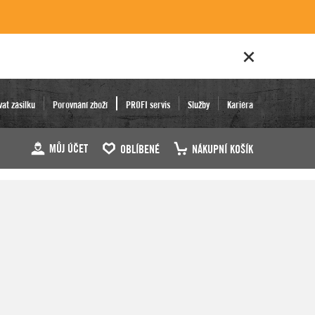
vat zásilku
Porovnání zboží
PROFI servis
Služby
Kariéra
MŮJ ÚČET
OBLÍBENÉ
NÁKUPNÍ KOŠÍK