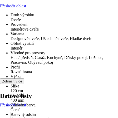
Přeskočit oblast
Druh výrobku
Dveře
Provedení
Interiérové dveře
Varianta
Designové dveře, Ušlechtilé dveře, Hladké dveře
Oblast využití
Interiér
Vhodné pro prostory
Hala/ předsíň, Garáž, Kuchyně, Dětský pokoj, Ložnice,
Pracovna, Obývací pokoj
Profil
Rovná hrana
Výška
250 cm
Zobrazit více
Šířka
120 cm
Datové listy
Tloušťka
400 mm
Přeskočit oblast
Základní barva
Černá
Barevný odstín