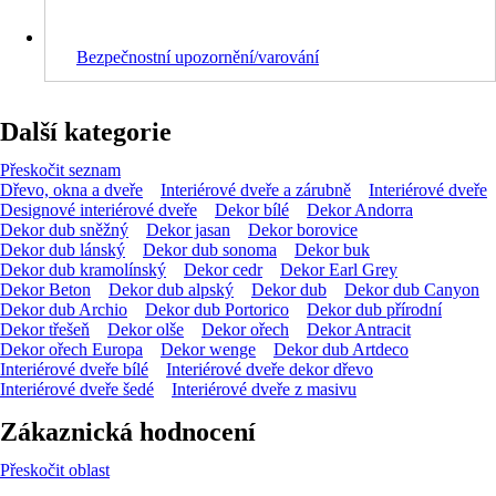
Bezpečnostní upozornění/varování
Další kategorie
Přeskočit seznam
Dřevo, okna a dveře
Interiérové dveře a zárubně
Interiérové dveře
Designové interiérové dveře
Dekor bílé
Dekor Andorra
Dekor dub sněžný
Dekor jasan
Dekor borovice
Dekor dub lánský
Dekor dub sonoma
Dekor buk
Dekor dub kramolínský
Dekor cedr
Dekor Earl Grey
Dekor Beton
Dekor dub alpský
Dekor dub
Dekor dub Canyon
Dekor dub Archio
Dekor dub Portorico
Dekor dub přírodní
Dekor třešeň
Dekor olše
Dekor ořech
Dekor Antracit
Dekor ořech Europa
Dekor wenge
Dekor dub Artdeco
Interiérové dveře bílé
Interiérové dveře dekor dřevo
Interiérové dveře šedé
Interiérové dveře z masivu
Zákaznická hodnocení
Přeskočit oblast