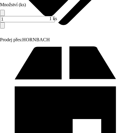
Množství (ks)
1 ks
Prodej přes:
HORNBACH