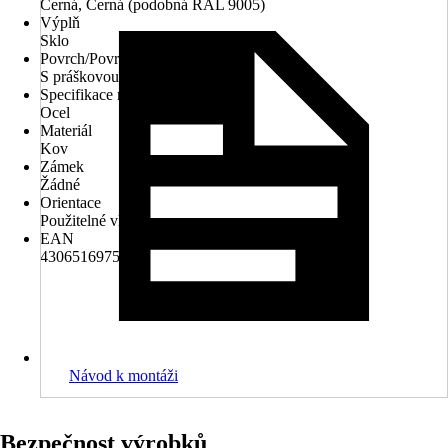
Černá, Černá (podobná RAL 9005)
Výplň
Sklo
Povrch/Povrchová úprava
S práškovou úpravou
Specifikace materiálu
Ocel
Materiál
Kov
Zámek
Žádné
Orientace
Použitelné vlevo/ vpravo
EAN
4306516975686
Návod k montáži
Bezpečnost výrobků