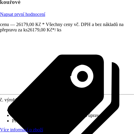
kouřové
Napsat první hodnocení
cenu — 26179,00 Kč * Všechny ceny vč. DPH a bez nákladů na
přepravu za ks
26179,00 Kč
*
/
ks
č. výrobku
12753286
Výplň
:
Sklo
Povrch/Povrchová úprava
:
S práškovou úpravou
Profil
:
Rovná hrana
Více informací o zboží