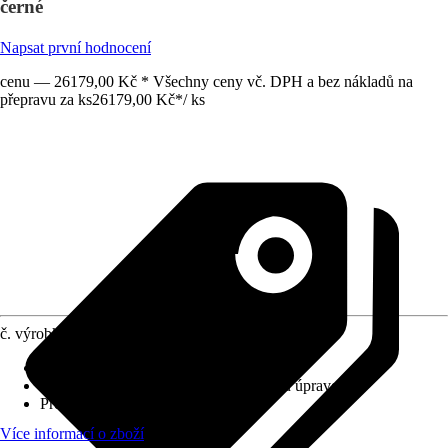
černé
Napsat první hodnocení
cenu — 26179,00 Kč * Všechny ceny vč. DPH a bez nákladů na
přepravu za ks
26179,00 Kč
*
/
ks
č. výrobku
12753294
Výplň
:
Sklo
Povrch/Povrchová úprava
:
S práškovou úpravou
Profil
:
Rovná hrana
Více informací o zboží