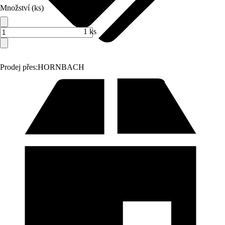
Množství (ks)
1 ks
Prodej přes:
HORNBACH