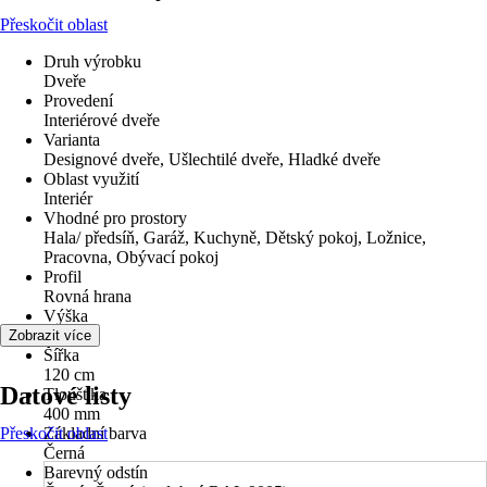
Přeskočit oblast
Druh výrobku
Dveře
Provedení
Interiérové dveře
Varianta
Designové dveře, Ušlechtilé dveře, Hladké dveře
Oblast využití
Interiér
Vhodné pro prostory
Hala/ předsíň, Garáž, Kuchyně, Dětský pokoj, Ložnice,
Pracovna, Obývací pokoj
Profil
Rovná hrana
Výška
250 cm
Zobrazit více
Šířka
120 cm
Datové listy
Tloušťka
400 mm
Přeskočit oblast
Základní barva
Černá
Barevný odstín