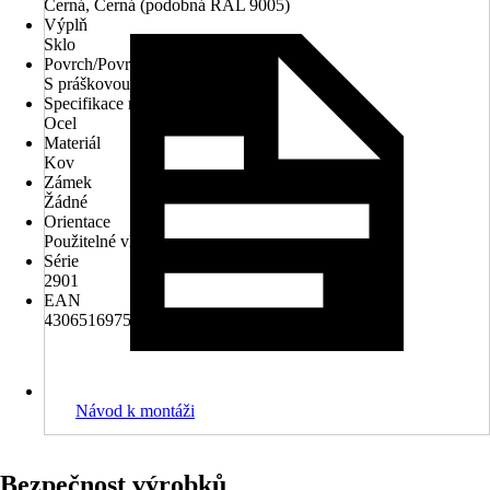
Černá, Černá (podobná RAL 9005)
Výplň
Sklo
Povrch/Povrchová úprava
S práškovou úpravou
Specifikace materiálu
Ocel
Materiál
Kov
Zámek
Žádné
Orientace
Použitelné vlevo/ vpravo
Série
2901
EAN
4306516975938
Návod k montáži
Bezpečnost výrobků