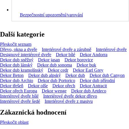
Bezpečnostní upozornění/varování
Další kategorie
Přeskočit seznam
Dřevo, okna a dveře
Interiérové dveře a zárubně
Interiérové dveře
Designové interiérové dveře
Dekor bílé
Dekor Andorra
Dekor dub sněžný
Dekor jasan
Dekor borovice
Dekor dub lánský
Dekor dub sonoma
Dekor buk
Dekor dub kramolínský
Dekor cedr
Dekor Earl Grey
Dekor Beton
Dekor dub alpský
Dekor dub
Dekor dub Canyon
Dekor dub Archio
Dekor dub Portorico
Dekor dub přírodní
Dekor třešeň
Dekor olše
Dekor ořech
Dekor Antracit
Dekor ořech Europa
Dekor wenge
Dekor dub Artdeco
Interiérové dveře bílé
Interiérové dveře dekor dřevo
Interiérové dveře šedé
Interiérové dveře z masivu
Zákaznická hodnocení
Přeskočit oblast