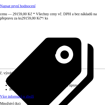
Napsat první hodnocení
cenu — 29159,00 Kč * Všechny ceny vč. DPH a bez nákladů na
přepravu za ks
29159,00 Kč
*
/
ks
č. výrobku
12753302
Výplň
:
Sklo
Povrch/Povrchová úprava
:
S práškovou úpravou
Profil
:
Rovná hrana
Více informací o zboží
Množství (ks)