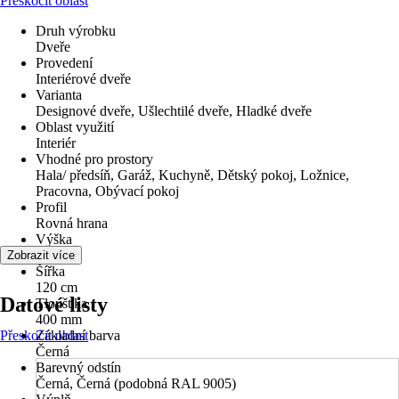
Přeskočit oblast
Druh výrobku
Dveře
Provedení
Interiérové dveře
Varianta
Designové dveře, Ušlechtilé dveře, Hladké dveře
Oblast využití
Interiér
Vhodné pro prostory
Hala/ předsíň, Garáž, Kuchyně, Dětský pokoj, Ložnice,
Pracovna, Obývací pokoj
Profil
Rovná hrana
Výška
250 cm
Zobrazit více
Šířka
120 cm
Datové listy
Tloušťka
400 mm
Přeskočit oblast
Základní barva
Černá
Barevný odstín
Černá, Černá (podobná RAL 9005)