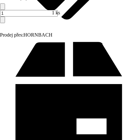
1 ks
Prodej přes:
HORNBACH