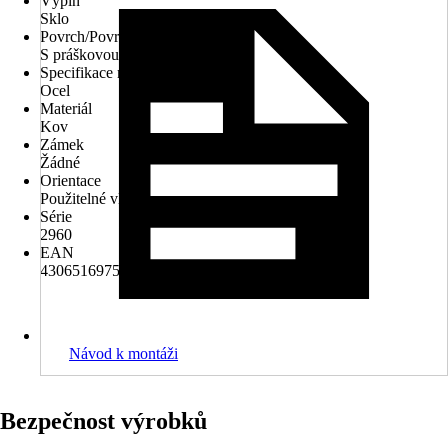
Výplň
Sklo
Povrch/Povrchová úprava
S práškovou úpravou
Specifikace materiálu
Ocel
Materiál
Kov
Zámek
Žádné
Orientace
Použitelné vlevo/ vpravo
Série
2960
EAN
4306516975839
Návod k montáži
Bezpečnost výrobků