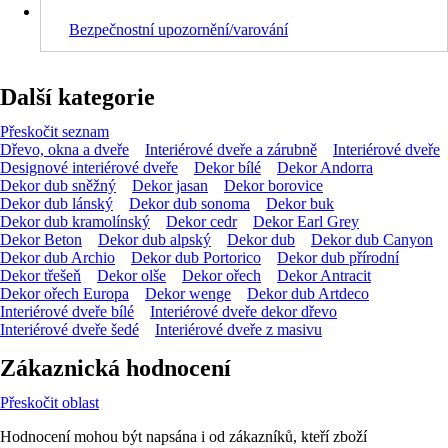
Bezpečnostní upozornění/varování
Další kategorie
Přeskočit seznam
Dřevo, okna a dveře
Interiérové dveře a zárubně
Interiérové dveře
Designové interiérové dveře
Dekor bílé
Dekor Andorra
Dekor dub sněžný
Dekor jasan
Dekor borovice
Dekor dub lánský
Dekor dub sonoma
Dekor buk
Dekor dub kramolínský
Dekor cedr
Dekor Earl Grey
Dekor Beton
Dekor dub alpský
Dekor dub
Dekor dub Canyon
Dekor dub Archio
Dekor dub Portorico
Dekor dub přírodní
Dekor třešeň
Dekor olše
Dekor ořech
Dekor Antracit
Dekor ořech Europa
Dekor wenge
Dekor dub Artdeco
Interiérové dveře bílé
Interiérové dveře dekor dřevo
Interiérové dveře šedé
Interiérové dveře z masivu
Zákaznická hodnocení
Přeskočit oblast
Hodnocení mohou být napsána i od zákazníků, kteří zboží