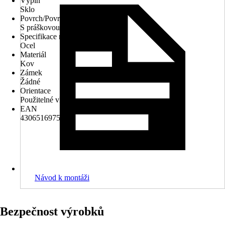
Výplň
Sklo
Povrch/Povrchová úprava
S práškovou úpravou
Specifikace materiálu
Ocel
Materiál
Kov
Zámek
Žádné
Orientace
Použitelné vlevo/ vpravo
EAN
4306516975914
Návod k montáži
Bezpečnost výrobků