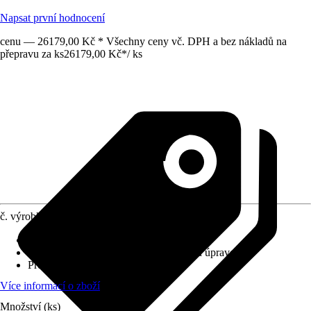
Napsat první hodnocení
cenu — 26179,00 Kč * Všechny ceny vč. DPH a bez nákladů na
přepravu za ks
26179,00 Kč
*
/
ks
č. výrobku
12753277
Výplň
:
Sklo
Povrch/Povrchová úprava
:
S práškovou úpravou
Profil
:
Rovná hrana
Více informací o zboží
Množství (ks)