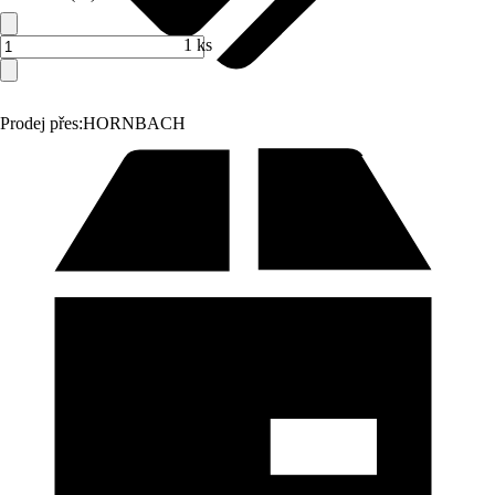
1 ks
Prodej přes:
HORNBACH