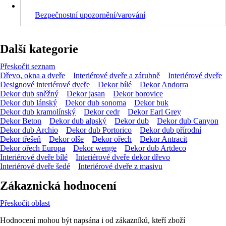
Bezpečnostní upozornění/varování
Další kategorie
Přeskočit seznam
Dřevo, okna a dveře
Interiérové dveře a zárubně
Interiérové dveře
Designové interiérové dveře
Dekor bílé
Dekor Andorra
Dekor dub sněžný
Dekor jasan
Dekor borovice
Dekor dub lánský
Dekor dub sonoma
Dekor buk
Dekor dub kramolínský
Dekor cedr
Dekor Earl Grey
Dekor Beton
Dekor dub alpský
Dekor dub
Dekor dub Canyon
Dekor dub Archio
Dekor dub Portorico
Dekor dub přírodní
Dekor třešeň
Dekor olše
Dekor ořech
Dekor Antracit
Dekor ořech Europa
Dekor wenge
Dekor dub Artdeco
Interiérové dveře bílé
Interiérové dveře dekor dřevo
Interiérové dveře šedé
Interiérové dveře z masivu
Zákaznická hodnocení
Přeskočit oblast
Hodnocení mohou být napsána i od zákazníků, kteří zboží