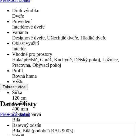
Přeskočit oblast
Druh výrobku
Dveře
Provedení
Interiérové dveře
Varianta
Designové dveře, Ušlechtilé dveře, Hladké dveře
Oblast využití
Interiér
Vhodné pro prostory
Hala/ předsíň, Garáž, Kuchyně, Dětský pokoj, Ložnice,
Pracovna, Obývací pokoj
Profil
Rovná hrana
Výška
250 cm
Zobrazit více
Šířka
120 cm
Datové listy
Tloušťka
400 mm
Přeskočit oblast
Základní barva
Bílá
Barevný odstín
Bílá, Bílá (podobná RAL 9003)