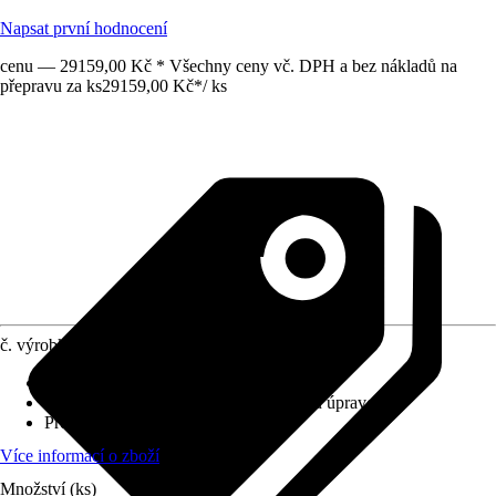
Napsat první hodnocení
cenu — 29159,00 Kč * Všechny ceny vč. DPH a bez nákladů na
přepravu za ks
29159,00 Kč
*
/
ks
č. výrobku
12753276
Výplň
:
Sklo
Povrch/Povrchová úprava
:
S práškovou úpravou
Profil
:
Rovná hrana
Více informací o zboží
Množství (ks)