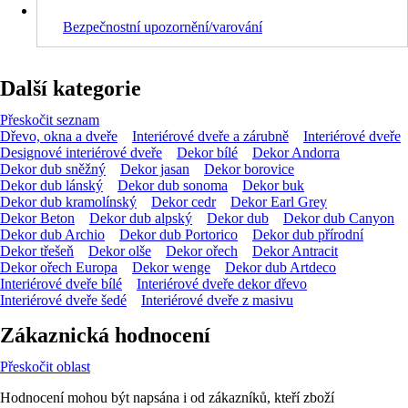
Bezpečnostní upozornění/varování
Další kategorie
Přeskočit seznam
Dřevo, okna a dveře
Interiérové dveře a zárubně
Interiérové dveře
Designové interiérové dveře
Dekor bílé
Dekor Andorra
Dekor dub sněžný
Dekor jasan
Dekor borovice
Dekor dub lánský
Dekor dub sonoma
Dekor buk
Dekor dub kramolínský
Dekor cedr
Dekor Earl Grey
Dekor Beton
Dekor dub alpský
Dekor dub
Dekor dub Canyon
Dekor dub Archio
Dekor dub Portorico
Dekor dub přírodní
Dekor třešeň
Dekor olše
Dekor ořech
Dekor Antracit
Dekor ořech Europa
Dekor wenge
Dekor dub Artdeco
Interiérové dveře bílé
Interiérové dveře dekor dřevo
Interiérové dveře šedé
Interiérové dveře z masivu
Zákaznická hodnocení
Přeskočit oblast
Hodnocení mohou být napsána i od zákazníků, kteří zboží