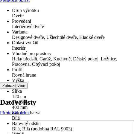
Přeskočit oblast
Druh výrobku
Dveře
Provedení
Interiérové dveře
Varianta
Designové dveře, Ušlechtilé dveře, Hladké dveře
Oblast využití
Interiér
Vhodné pro prostory
Hala/ předsíň, Garáž, Kuchyně, Dětský pokoj, Ložnice,
Pracovna, Obývací pokoj
Profil
Rovná hrana
Výška
250 cm
Zobrazit více
Šířka
120 cm
Datové listy
Tloušťka
400 mm
Přeskočit oblast
Základní barva
Bílá
Barevný odstín
Bílá, Bílá (podobná RAL 9003)