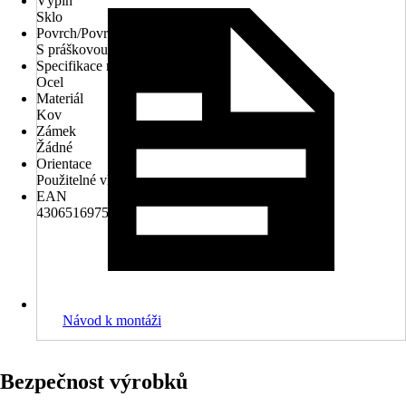
Výplň
Sklo
Povrch/Povrchová úprava
S práškovou úpravou
Specifikace materiálu
Ocel
Materiál
Kov
Zámek
Žádné
Orientace
Použitelné vlevo/ vpravo
EAN
4306516975815
Návod k montáži
Bezpečnost výrobků