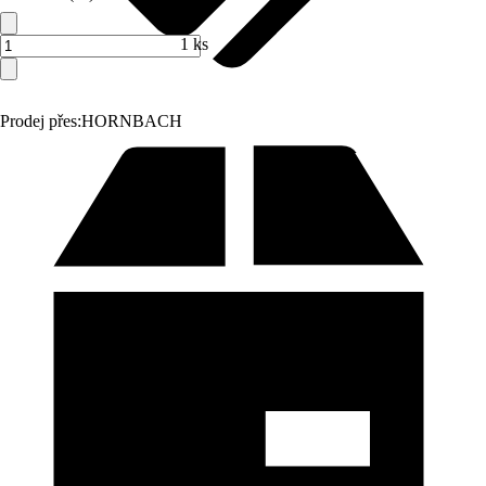
1 ks
Prodej přes:
HORNBACH