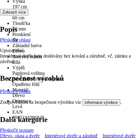
Výška
197 cm
Šířka
Zobrazit více
60 cm
Tloušťka
Popis
50 mm
Prosklení
Přeskočit oblast
Ne
Základní barva
Upozornění:
Dřevo
Interiérové dveře jsou dodávány bez kování a zárubně, vč. zámku a
Barevný odstín
závěsu.
Bílá
Výplň
Papírová voština
Bezpečnost výrobků
Povrch/Povrchová úprava
Opatřeno fólií
Materiál
Přeskočit oblast
Dřevo
Orientace
Zodpovědnost za bezpečnost výrobku viz
.
informace výrobce
Levá
EAN
8595101086845
Další kategorie
Přeskočit seznam
Dřevo, okna a dveře
Interiérové dveře a zárubně
Interiérové dveře