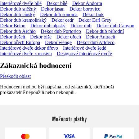
Interiérové dveře bílé
Dekor bílé
Dekor Andorra
Dekor dub sněžný
Dekor jasan
Dekor borovice
Dekor dub lánský
Dekor dub sonoma
Dekor buk
Dekor dub kramolínský
Dekor cedr
Dekor Earl Grey
Dekor Beton
Dekor dub alpský
Dekor dub
Dekor dub Canyon
Dekor dub Archio
Dekor dub Portorico
Dekor dub přírodní
Dekor třešeň
Dekor olše
Dekor ořech
Dekor Antracit
Dekor ořech Europa
Dekor wenge
Dekor dub Artdeco
Interiérové dveře dekor dřevo
Interiérové dveře šedé
Interiérové dveře z masivu
Designové interiérové dveře
Zákaznická hodnocení
Přeskočit oblast
Hodnocení mohou být napsána i od zákazníků, kteří zboží
prokazatelně nepoužili nebo nekoupili.
Možnosti platby