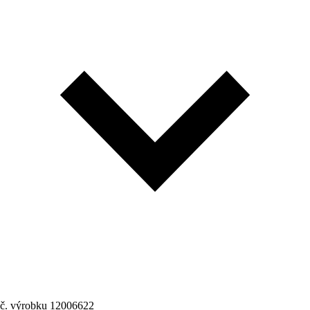
č. výrobku
12006622