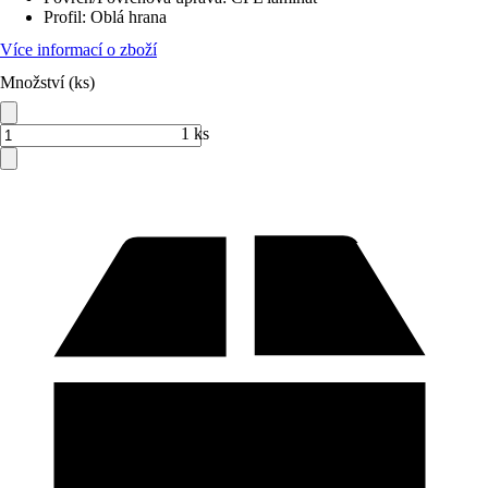
Profil
:
Oblá hrana
Více informací o zboží
Množství (ks)
1 ks