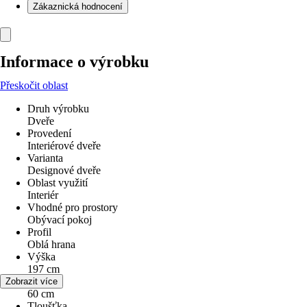
Zákaznická hodnocení
Informace o výrobku
Přeskočit oblast
Druh výrobku
Dveře
Provedení
Interiérové dveře
Varianta
Designové dveře
Oblast využití
Interiér
Vhodné pro prostory
Obývací pokoj
Profil
Oblá hrana
Výška
197 cm
Šířka
Zobrazit více
60 cm
Tloušťka