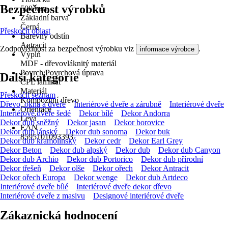
Bezpečnost výrobků
500 mm
Základní barva
Černá
Přeskočit oblast
Barevný odstín
Antracit
Zodpovědnost za bezpečnost výrobku viz
.
informace výrobce
Výplň
MDF - dřevovláknitý materiál
Povrch/Povrchová úprava
Další kategorie
CPL laminát
Materiál
Přeskočit seznam
Kompozitní dřevo
Dřevo, okna a dveře
Interiérové dveře a zárubně
Interiérové dveře
Orientace
Interiérové dveře šedé
Dekor bílé
Dekor Andorra
Levá
Dekor dub sněžný
Dekor jasan
Dekor borovice
EAN
Dekor dub lánský
Dekor dub sonoma
Dekor buk
8595101093393
Dekor dub kramolínský
Dekor cedr
Dekor Earl Grey
Dekor Beton
Dekor dub alpský
Dekor dub
Dekor dub Canyon
Dekor dub Archio
Dekor dub Portorico
Dekor dub přírodní
Dekor třešeň
Dekor olše
Dekor ořech
Dekor Antracit
Dekor ořech Europa
Dekor wenge
Dekor dub Artdeco
Interiérové dveře bílé
Interiérové dveře dekor dřevo
Interiérové dveře z masivu
Designové interiérové dveře
Zákaznická hodnocení