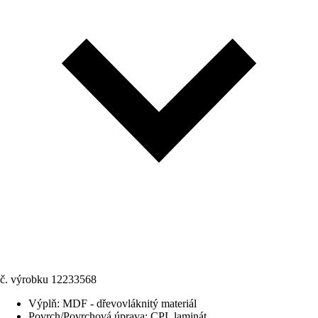
č. výrobku
12233568
Výplň
:
MDF - dřevovláknitý materiál
Povrch/Povrchová úprava
:
CPL laminát