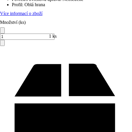
Profil
:
Oblá hrana
Více informací o zboží
Množství (ks)
1 ks