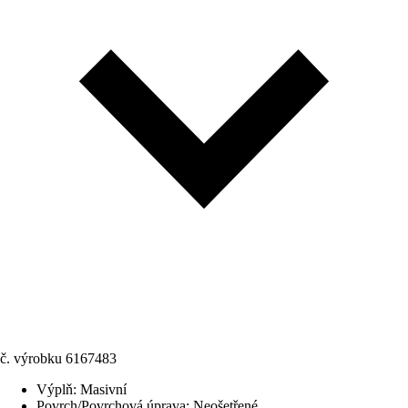
č. výrobku
6167483
Výplň
:
Masivní
Povrch/Povrchová úprava
:
Neošetřené