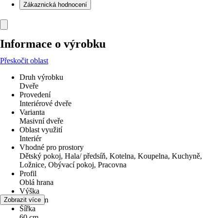
Zákaznická hodnocení
Informace o výrobku
Přeskočit oblast
Druh výrobku
Dveře
Provedení
Interiérové dveře
Varianta
Masivní dveře
Oblast využití
Interiér
Vhodné pro prostory
Dětský pokoj, Hala/ předsíň, Kotelna, Koupelna, Kuchyně,
Ložnice, Obývací pokoj, Pracovna
Profil
Oblá hrana
Výška
197,5 cm
Zobrazit více
Šířka
60 cm