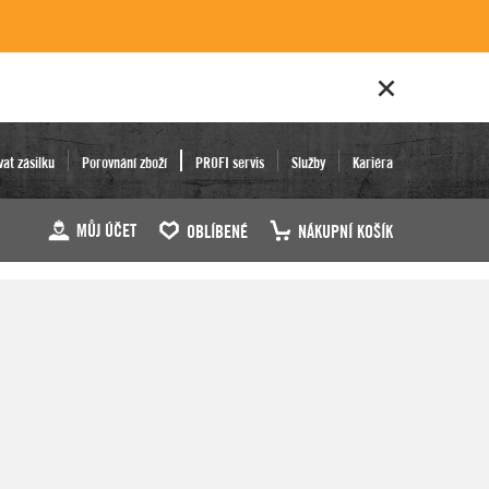
vat zásilku
Porovnání zboží
PROFI servis
Služby
Kariéra
MŮJ ÚČET
OBLÍBENÉ
NÁKUPNÍ KOŠÍK