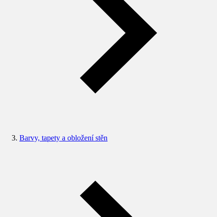
Barvy, tapety a obložení stěn