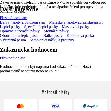
Závěr je jasný: Izolační páska Emos PVC je spolehlivou volbou pro
každého, kdo potřebuje účinné a nenápadné řešení pro upevnění a
Další kategorie
ochranu kabelů.
Přeskočit seznam
Barvy, tapety a obložení stěn
Malířské a tapetovací příslušenství
Lepicí pásky
Speciální lepicí pásky
Maskovací pásky
Opravné a izolační pásky
Montážní pásky
Oboustranná lepicí páska
Balicí pásky
Kobercová páska
Výstražná páska
Samolepicí háčky a proužky
Zákaznická hodnocení
Přeskočit oblast
Hodnocení mohou být napsána i od zákazníků, kteří zboží
prokazatelně nepoužili nebo nekoupili.
Možnosti platby