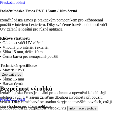
Přeskočit oblast
Izolační páska Emos PVC 15mm / 10m černá
Izolační páska Emos je praktickým pomocníkem pro každodenní
použití v interiéru i exteriéru. Díky své černé barvě a odolnosti vůči
UV záření je ideální pro různé aplikace.
Klíčové vlastnosti
• Odolnost vůči UV záření
• Vhodná pro interiér i exteriér
• Šířka 15 mm, délka 10 m
• Černá barva pro nenápadné použití
Technická specifikace
• Materiál: PVC
• Délka: 10 m
Zobrazit více
• Šířka: 15 mm
• Barva: černá
Bezpečnost výrobků
Izolační páska Emos je ideální pro ochranu a upevnění kabelů. Její
odolnost vůči UV záření zajišťuje dlouhou životnost i při použití
Přeskočit oblast
venku. Díky černé barvě se snadno skryje na tmavších površích, což ji
činí vhodnou pro různé aplikace.
Zodpovědnost za bezpečnost výrobku viz
.
informace výrobce