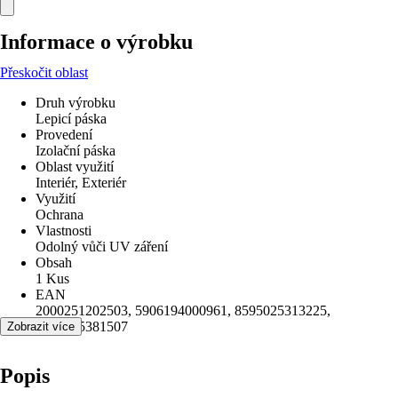
Informace o výrobku
Přeskočit oblast
Druh výrobku
Lepicí páska
Provedení
Izolační páska
Oblast využití
Interiér, Exteriér
Využití
Ochrana
Vlastnosti
Odolný vůči UV záření
Obsah
1 Kus
EAN
2000251202503, 5906194000961, 8595025313225,
8595025381507
Zobrazit více
Popis