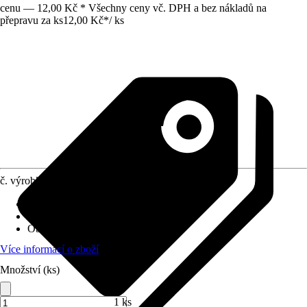
cenu — 12,00 Kč * Všechny ceny vč. DPH a bez nákladů na
přepravu za ks
12,00 Kč
*
/
ks
č. výrobku
8471513
Druh výrobku
:
Lepicí páska
Oblast využití
:
Interiér, Exteriér
Obsah
:
1 Kus
Více informací o zboží
Množství (ks)
1 ks