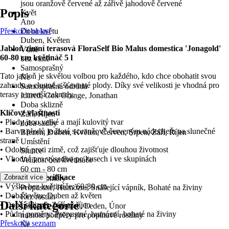
jsou oranžově červené až zářivě jahodově červené
Popis
Květ
Ano
Přeskočit oblast
Doba květu
Duben, Květen
Jabloň zimní terasová FloraSelf Bio Malus domestica 'Jonagold'
Vůně
60-80 cm květináč 5 l
bez vůně
Samosprašný
Tato jabloň je skvělou volbou pro každého, kdo chce obohatit svou
Ne
zahradu o chutné a šťavnaté plody. Díky své velikosti je vhodná pro
Samosprašná odrůda
terasy a menší zahrady.
Idared, Cox Orange, Jonathan
Doba sklizně
Klíčové vlastnosti
Září, Říjen
• Plody jsou velké a mají kulovitý tvar
doba sadby
• Barva plodů je žlutá s oranžově červeným nádechem na slunečné
Březen, Duben, Květen, Červen, Srpen, Září, Říjen
straně
Umístění
• Odolná proti zimě, což zajišťuje dlouhou životnost
Slunce
• Vhodná pro výsadbu po kusech i ve skupinách
Velikost bez květináče
60 cm - 80 cm
Technická specifikace
Zobrazit více
Půdní poměry
• Výška bez květináče: 60-80 cm
Propustné, Humózní, Snášející vápník, Bohaté na živiny
• Doba květu: Duben až květen
Řez rostlin
Další kategorie
• Doba sklizně: Září až říjen
Listopad, Prosinec, Leden, Únor
• Půdní poměry: Propustné, humózní, bohaté na živiny
nutnost podpěry pro popínavé rostliny
Přeskočit seznam
Ne