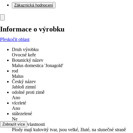
Zákaznická hodnocení
Informace o výrobku
Přeskočit oblast
Druh výrobku
Ovocné keře
Botanický název
Malus domestica 'Jonagold'
rod
Malus
Český název
Jabloň zimní
odolné proti zimě
Ano
víceleté
Ano
stálezelené
Ne
zvláštní vlastnosti
Zobrazit více
Plody mají kulovitý tvar, jsou velké, žluté, na slunečné straně