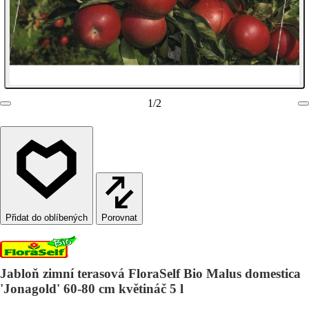
1
/
2
Porovnat
Jabloň zimní terasová FloraSelf Bio Malus domestica
'Jonagold' 60-80 cm květináč 5 l