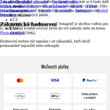
Tato jabloň je ideální pro umístění na slunné místo, kde se jí bude dařit
Zahrada
Rostliny a pěstování
Venkovní rostliny
Oblast využití
nejlépe. Je vhodná pro exteriér, ať už na zahradě nebo na terase. Díky
Ovoce, zelenina, bylinky
Ovocné stromy
Jabloně
Třešně
Exteriér
své odolnosti proti zimě je nenáročná na údržbu a poskytne vám
Ostatní ovocné stromy
Slivoně
Broskvoně
Nektarinky
Hrušně
Barva květu
bohatou úrodu chutných jablek.
Meruňky
Bílá, Růžová
KČZ
Zákaznická hodnocení
Závěr je jasný: Jabloň zimní terasová 'Jonagold' je skvělou volbou pro
PV7X
ty, kteří hledají kvalitní ovocný strom do své zahrady nebo na terasu.
EAN
Přeskočit oblast
4306517670962
Hodnocení mohou být napsána i od zákazníků, kteří zboží
prokazatelně nepoužili nebo nekoupili.
Možnosti platby