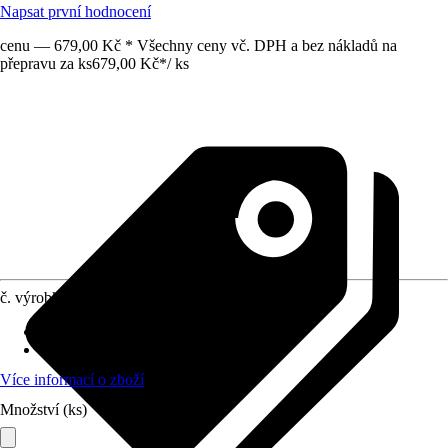
Napsat první hodnocení
cenu — 679,00 Kč * Všechny ceny vč. DPH a bez nákladů na
přepravu za ks
679,00 Kč
*
/
ks
č. výrobku
10603659
Doba sklizně
:
Září, Říjen
Umístění
:
Slunce
Více informací o zboží
Množství (ks)