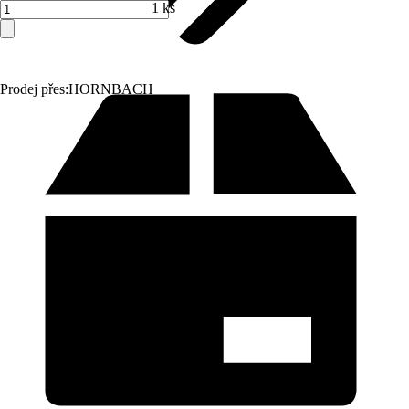
1 ks
Prodej přes:
HORNBACH