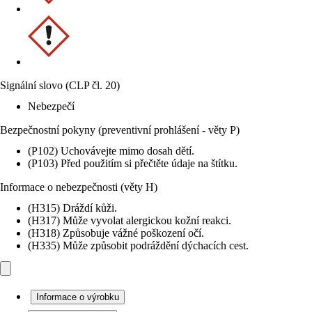
Signální slovo (CLP čl. 20)
Nebezpečí
Bezpečnostní pokyny (preventivní prohlášení - věty P)
(P102) Uchovávejte mimo dosah dětí.
(P103) Před použitím si přečtěte údaje na štítku.
Informace o nebezpečnosti (věty H)
(H315) Dráždí kůži.
(H317) Může vyvolat alergickou kožní reakci.
(H318) Způsobuje vážné poškození očí.
(H335) Může způsobit podráždění dýchacích cest.
Informace o výrobku