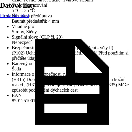
Datové listy
Teplota zpracování
5 °C - 25 °C
Přeskočit oblast
Nezbytná předúprava
Baumit přednástřik 4 mm
Vhodné pro
Stropy, Stěny
Signální slovo (CLP čl. 20)
Nebezpečí
Bezpečnostní pokyny (preventivní prohlášení - věty P)
(P102) Uchovávejte mimo dosah dětí., (P103) Před použitím si
přečtěte údaje na štítku.
Barevný odstín
Šedá
Informace o nebezpečnosti (věty H)
(H315) Dráždí kůži., (H317) Může vyvolat alergickou kožní
reakci., (H318) Způsobuje vážné poškození očí., (H335) Může
způsobit podráždění dýchacích cest.
EAN
8591251001622, 8591251002773