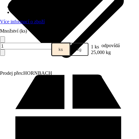
Zrnitost
:
4 mm
Vydatnost (cca)
:
0,06 m²/kg
Více informací o zboží
Množství (ks)
odpovídá
1 ks
ks
kg
25,000 kg
Prodej přes:
HORNBACH