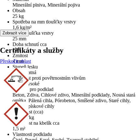
Minerální plniva, Minerální pojiva
Obsah
25 kg
Spotřeba na mm tloušťky vrstvy
1,6 kg/m²
Max. tloušťka vrstvy
Zobrazit více
25 mm
Doba schnutí cca
Certifikáty a služby
24 h
Zrnitost
Přeskočit oblast
4 mm
Stupeň lesku
Extra matná
Odolnost proti povětrnostním vlivům
Velmi vysoké
Vhodné pro podklad
Beton, Zdiva, Cihlové zdivo, Minerální podklady, Nosná stará
omítka, Pálená cihla, Pórobeton, Smíšené zdivo, Staré cihly,
Vápenopískové cihly
Vydatnost (cca)
0,06 m²/kg
Vydatnost na kbelík cca
1,5 m²
Vlastnosti podkladu
Čisté, Pevné, Savé, Suché, Tvarově stabilní