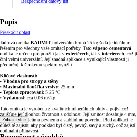
Bezpečnostní datový list
Popis
Přeskočit oblast
Jádrová omítka
BAUMIT
univerzální hrubá 25 kg šedá je ideálním
řešením pro všechny vaše omítací potřeby. Tato
vápeno-cementová
omítka je určena pro použití jak v
exteriérech
, tak v
interiérech
, což ji
činí velmi univerzální. Její snadná aplikace a vynikající vlastnosti ji
předurčují k širokému spektru využití.
Klíčové vlastnosti:
•
Vhodná pro stropy a stěny
•
Maximální tloušťka vrstvy
: 25 mm
•
Teplota zpracování
: 5-25 °C
•
Vydatnost
: cca 0.06 m²/kg
Tato omítka je vyrobena z kvalitních minerálních plniv a pojiv, což
zajišťuje její dlouhou životnost a odolnost. Její zrnitost dosahuje 4 mm,
což přispívá k jejímu pevnému a stabilnímu povrchu. Před aplikací je
Zobrazit více
důležité zajistit, aby podklad byl čistý, pevný, savý a suchý, což zajistí
optimální přilnavost.
Bezpečnost výrobků