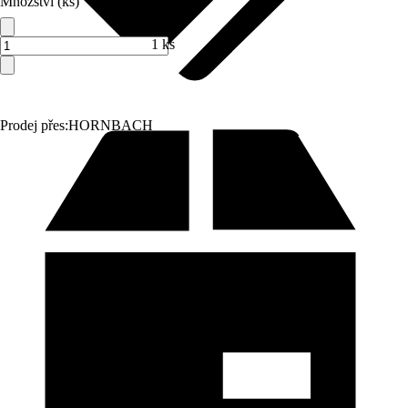
Množství (ks)
1 ks
Prodej přes:
HORNBACH