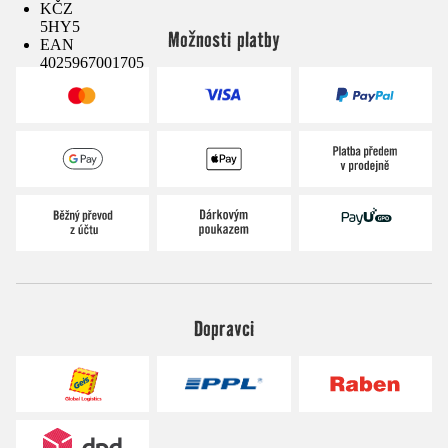
KČZ
5HY5
Možnosti platby
EAN
4025967001705
Dopravci