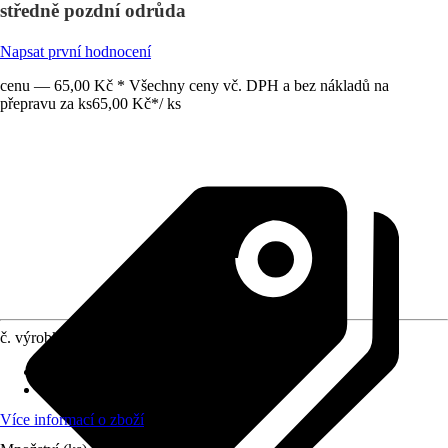
středně pozdní odrůda
Napsat první hodnocení
cenu — 65,00 Kč * Všechny ceny vč. DPH a bez nákladů na
přepravu za ks
65,00 Kč
*
/
ks
č. výrobku
12282951
Doba sklizně
:
Červen, Červenec
Umístění
:
Slunce, Polostín
Více informací o zboží