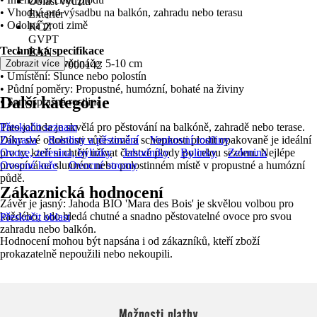
Oblast využití
• Vhodná pro výsadbu na balkón, zahradu nebo terasu
Exteriér
• Odolná proti zimě
KČZ
GVPT
Technická specifikace
EAN
• Výška bez květináče: 5-10 cm
Zobrazit více
4025967000142
• Umístění: Slunce nebo polostín
• Půdní poměry: Propustné, humózní, bohaté na živiny
Další kategorie
• Samosprašná rostlina
Tato jahoda je skvělá pro pěstování na balkóně, zahradě nebo terase.
Přeskočit seznam
Díky své odolnosti vůči zimě a schopnosti plodit opakovaně je ideální
Zahrada
Rostliny a pěstování
Venkovní rostliny
pro ty, kteří si chtějí užívat čerstvé plody po celou sezónu. Nejlépe
Ovoce, zelenina, bylinky
Jahodníky
Bylinky
Zelenina
prospívá na slunném nebo polostinném místě v propustné a humózní
Ovocné keře
Ovocné stromy
půdě.
Zákaznická hodnocení
Závěr je jasný: Jahoda BIO 'Mara des Bois' je skvělou volbou pro
každého, kdo hledá chutné a snadno pěstovatelné ovoce pro svou
Přeskočit oblast
zahradu nebo balkón.
Hodnocení mohou být napsána i od zákazníků, kteří zboží
prokazatelně nepoužili nebo nekoupili.
Možnosti platby