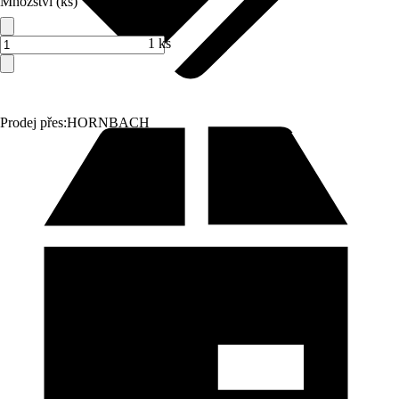
Množství (ks)
1 ks
Prodej přes:
HORNBACH