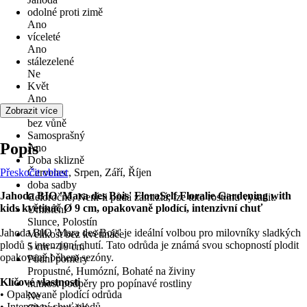
odolné proti zimě
Ano
víceleté
Ano
stálezelené
Ne
Květ
Ano
Vůně
Zobrazit více
bez vůně
Samosprašný
Popis
Ano
Doba sklizně
Přeskočit oblast
Červenec, Srpen, Září, Říjen
doba sadby
Jahoda BIO 'Mara des Bois' FloraSelf Floralie Gardening with
Celoročně, Není-li půda zamrzlá, lze tuto rostlinu vysadit.
kids květináč Ø 9 cm, opakovaně plodící, intenzivní chuť
Umístění
Slunce, Polostín
Jahoda BIO 'Mara des Bois' je ideální volbou pro milovníky sladkých
Velikost bez květináče
plodů s intenzivní chutí. Tato odrůda je známá svou schopností plodit
5 cm - 10 cm
opakovaně během sezóny.
Půdní poměry
Propustné, Humózní, Bohaté na živiny
Klíčové vlastnosti
nutnost podpěry pro popínavé rostliny
• Opakovaně plodící odrůda
Ne
• Intenzivní chuť plodů