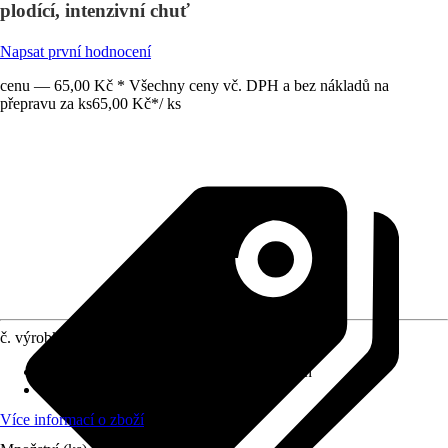
plodící, intenzivní chuť
Napsat první hodnocení
cenu — 65,00 Kč * Všechny ceny vč. DPH a bez nákladů na
přepravu za ks
65,00 Kč
*
/
ks
č. výrobku
12282953
Doba sklizně
:
Červenec, Srpen, Září, Říjen
Umístění
:
Slunce, Polostín
Více informací o zboží