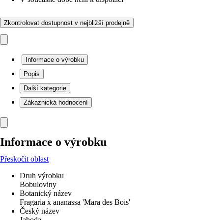
Zkontrolovat dostupnost v nejbližší prodejně
Informace o výrobku
Popis
Další kategorie
Zákaznická hodnocení
Informace o výrobku
Přeskočit oblast
Druh výrobku
Bobuloviny
Botanický název
Fragaria x ananassa 'Mara des Bois'
Český název
Jahoda