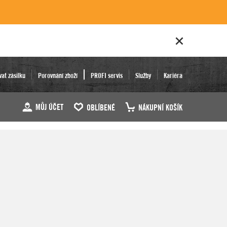
vat zásilku
Porovnání zboží
PROFI servis
Služby
Kariéra
MŮJ ÚČET
OBLÍBENÉ
NÁKUPNÍ KOŠÍK