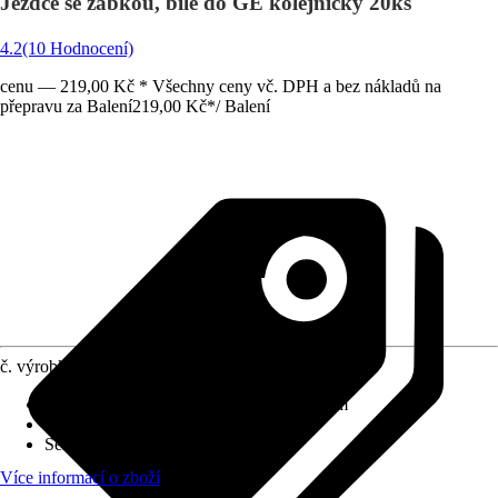
Jezdce se žabkou, bílé do GE kolejničky 20ks
4.2
(10 Hodnocení)
cenu — 219,00 Kč * Všechny ceny vč. DPH a bez nákladů na
přepravu za Balení
219,00 Kč
*
/
Balení
č. výrobku
7775216
Druh výrobku
:
Záclonový jezdec s háčkem
Materiál
:
Plast
Série
:
X
Více informací o zboží