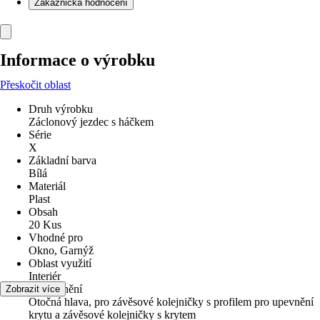
Zákaznická hodnocení
Informace o výrobku
Přeskočit oblast
Druh výrobku
Záclonový jezdec s háčkem
Série
X
Základní barva
Bílá
Materiál
Plast
Obsah
20 Kus
Vhodné pro
Okno, Garnýž
Oblast využití
Interiér
Upozornění
Zobrazit více
Otočná hlava, pro závěsové kolejničky s profilem pro upevnění
krytu a závěsové kolejničky s krytem