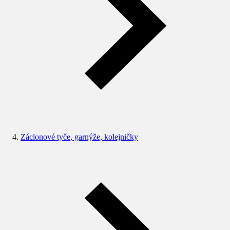
Záclonové tyče, garnýže, kolejničky