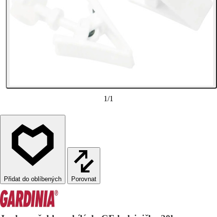
1
/
1
Porovnat