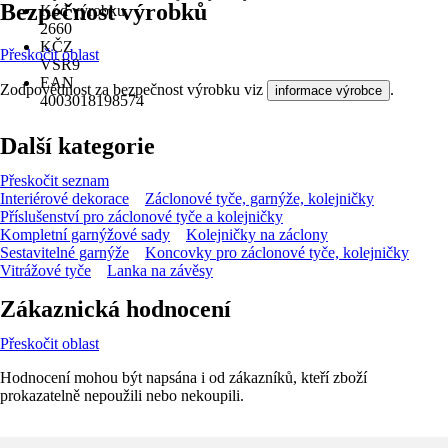
Bezpečnost výrobků
Kód výrobku
2660
KČZ
Přeskočit oblast
VSR9
EAN
Zodpovědnost za bezpečnost výrobku viz
.
informace výrobce
4003018198574
Další kategorie
Přeskočit seznam
Interiérové dekorace
Záclonové tyče, garnýže, kolejničky
Příslušenství pro záclonové tyče a kolejničky
Kompletní garnýžové sady
Kolejničky na záclony
Sestavitelné garnýže
Koncovky pro záclonové tyče, kolejničky
Vitrážové tyče
Lanka na závěsy
Zákaznická hodnocení
Přeskočit oblast
Hodnocení mohou být napsána i od zákazníků, kteří zboží
prokazatelně nepoužili nebo nekoupili.