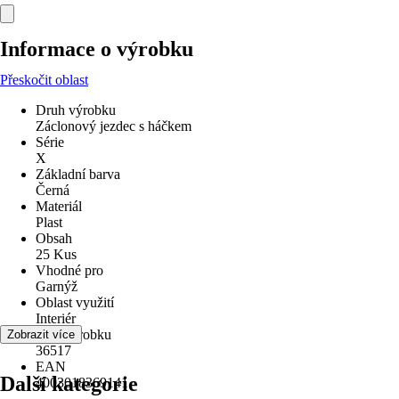
Informace o výrobku
Přeskočit oblast
Druh výrobku
Záclonový jezdec s háčkem
Série
X
Základní barva
Černá
Materiál
Plast
Obsah
25 Kus
Vhodné pro
Garnýž
Oblast využití
Interiér
Kód výrobku
Zobrazit více
36517
EAN
Další kategorie
4003018369141