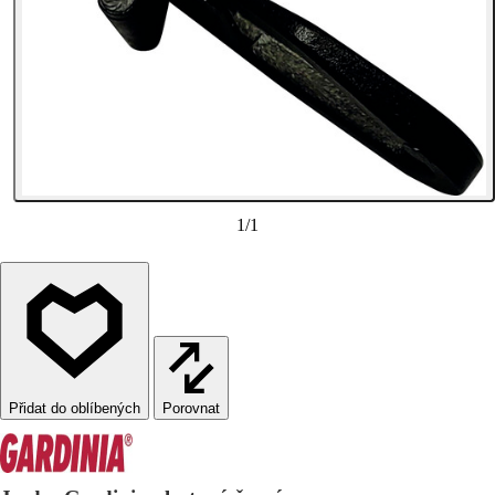
1
/
1
Porovnat