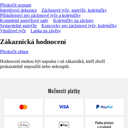
Přeskočit seznam
Interiérové dekorace
Záclonové tyče, garnýže, kolejničky
Příslušenství pro záclonové tyče a kolejničky
Kompletní garnýžové sady
Kolejničky na záclony
Sestavitelné garnýže
Koncovky pro záclonové tyče, kolejničky
Vitrážové tyče
Lanka na závěsy
Zákaznická hodnocení
Přeskočit oblast
Hodnocení mohou být napsána i od zákazníků, kteří zboží
prokazatelně nepoužili nebo nekoupili.
Možnosti platby