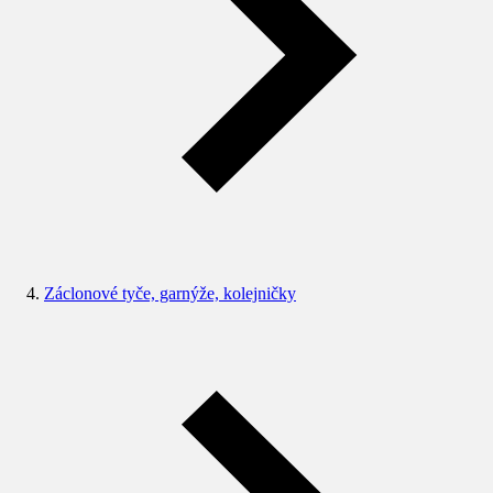
Záclonové tyče, garnýže, kolejničky