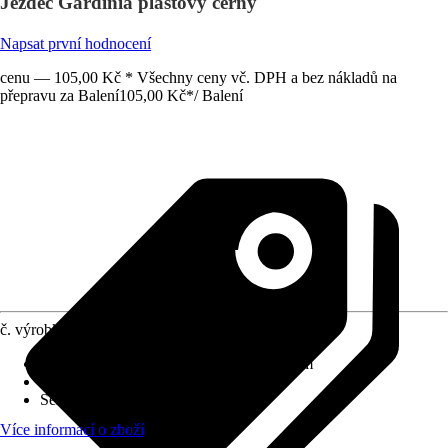
Jezdec Gardinia plastový černý
Napsat první hodnocení
cenu — 105,00 Kč * Všechny ceny vč. DPH a bez nákladů na
přepravu za Balení
105,00 Kč
*
/
Balení
č. výrobku
10524314
Druh výrobku
:
Záclonový jezdec s háčkem
Materiál
:
Plast
Série
:
X
Více informací o zboží