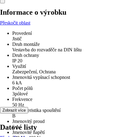
Informace o výrobku
Přeskočit oblast
Provedení
Jistič
Druh montáže
Vestavba do rozvaděče na DIN lištu
Druh ochrany
IP 20
Využití
Zabezpečení, Ochrana
Jmenovitá vypínací schopnost
6 kA
Počet pólů
3pólové
Frekvence
50 Hz
Charakteristika spouštění
Zobrazit více
B
Jmenovitý proud
Datové listy
6 A
Jmenovité napětí