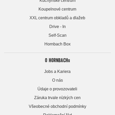
Kuchyňské centrum
Koupelnové centrum
XXL centrum obkladů a dlažeb
Drive - In
Self-Scan
Hornbach Box
O HORNBACHu
Jobs a Kariera
O nás
Údaje o provozovateli
Záruka trvale nízkých cen
Všeobecné obchodní podmínky