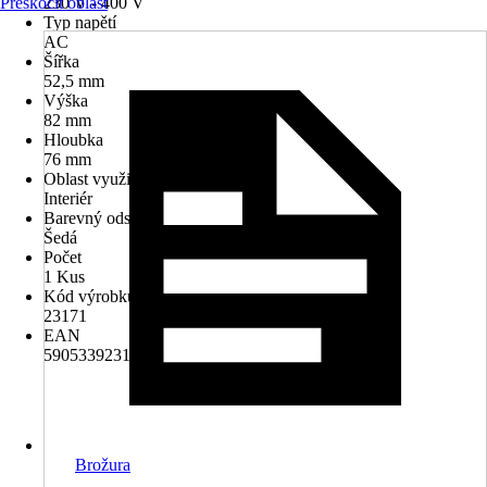
Přeskočit oblast
230 V - 400 V
Typ napětí
AC
Šířka
52,5 mm
Výška
82 mm
Hloubka
76 mm
Oblast využití
Interiér
Barevný odstín
Šedá
Počet
1 Kus
Kód výrobku
23171
EAN
5905339231710
Brožura