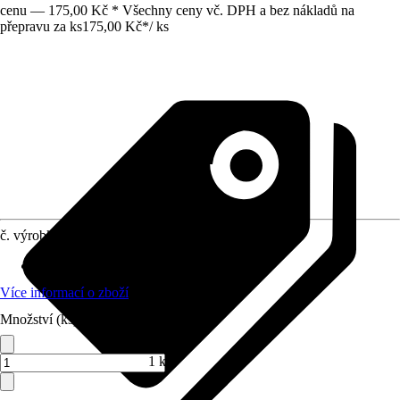
cenu — 175,00 Kč * Všechny ceny vč. DPH a bez nákladů na
přepravu za ks
175,00 Kč
*
/
ks
č. výrobku
5932647
Počet
:
1 Kus
Více informací o zboží
Množství (ks)
1 ks