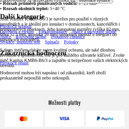
Zodpovědnost za bezpečnost výrobku viz
.
informace výrobce
•
Rozsah průměrů používaných vodičů:
1÷25 mm²
•
Rozsah okolních teplot:
5÷40 °C
Další kategorie
Jistič Kanlux KMB6-B6/3 je navržen pro použití v různých
prostředích a je ideální pro instalaci v domácnostech, kancelářích i
Přeskočit seznam
průmyslových objektech. Jeho kompaktní rozměry (výška 82 mm,
Osvětlení a elektro
Elektroinstalace
Jističe a rozvodné skříně
šířka 52.5 mm, hloubka 76 mm) usnadňují montáž a integraci do
Jističe
Rozvodné skříně
Proudové chrániče
stávajících rozvaděčů.
Stykače, impulzní relé
Spínače
Pojistky
S tímto jističem získáte nejen kvalitní ochranu, ale také dlouhou
Zákaznická hodnocení
životnost a spolehlivost, což je pro každého uživatele klíčové. Zvolte
jistič Kanlux KMB6-B6/3 a zajistěte si bezpečnost vašich elektrických
Přeskočit oblast
obvodů.
Hodnocení mohou být napsána i od zákazníků, kteří zboží
prokazatelně nepoužili nebo nekoupili.
Možnosti platby