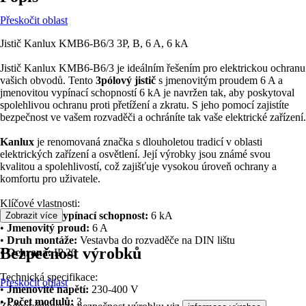
Přeskočit oblast
Jistič Kanlux KMB6-B6/3 3P, B, 6 A, 6 kA
Jistič Kanlux KMB6-B6/3 je ideálním řešením pro elektrickou ochranu
vašich obvodů. Tento
3pólový jistič
s jmenovitým proudem 6 A a
jmenovitou vypínací schopností 6 kA je navržen tak, aby poskytoval
spolehlivou ochranu proti přetížení a zkratu. S jeho pomocí zajistíte
bezpečnost ve vašem rozvaděči a ochráníte tak vaše elektrické zařízení.
Kanlux
je renomovaná značka s dlouholetou tradicí v oblasti
elektrických zařízení a osvětlení. Její výrobky jsou známé svou
kvalitou a spolehlivostí, což zajišťuje vysokou úroveň ochrany a
komfortu pro uživatele.
Klíčové vlastnosti:
•
Jmenovitá vypínací schopnost:
6 kA
Zobrazit více
•
Jmenovitý proud:
6 A
•
Druh montáže:
Vestavba do rozvaděče na DIN lištu
Bezpečnost výrobků
•
Ochrana:
IP 20
Technická specifikace:
Přeskočit oblast
•
Jmenovité napětí:
230-400 V
•
Počet modulů:
3