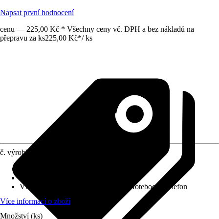
Napsat první hodnocení
cenu — 225,00 Kč * Všechny ceny vč. DPH a bez nákladů na
přepravu za ks
225,00 Kč
*
/
ks
č. výrobku
12488635
Druh výrobku
:
Připojovací kabel
Provedení
:
HDMI kabel
Vhodné pro
:
Monitor / displej, TV, Notebook, Telefon
Více informací o zboží
Množství (ks)