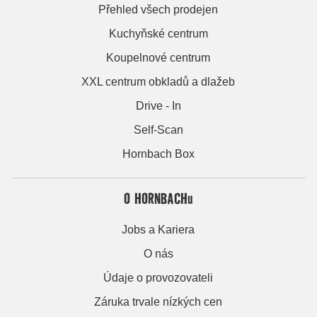
Přehled všech prodejen
Kuchyňské centrum
Koupelnové centrum
XXL centrum obkladů a dlažeb
Drive - In
Self-Scan
Hornbach Box
O HORNBACHu
Jobs a Kariera
O nás
Údaje o provozovateli
Záruka trvale nízkých cen