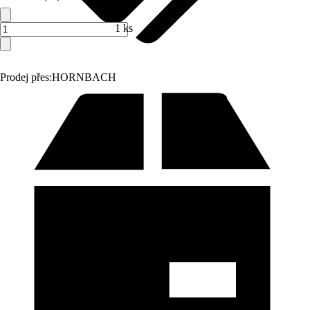
1 ks
Prodej přes:
HORNBACH