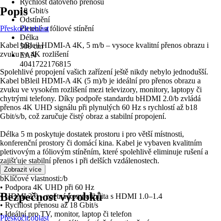
Rychlost datového přenosu
Popis
18 Gbit/s
Odstínění
Přeskočit oblast
Pletené a fóliové stínění
Délka
Kabel bBleil HDMI-A 4K, 5 m/b – vysoce kvalitní přenos obrazu i
500 cm
zvuku ve 4K rozlišení
EAN
4041722176815
Spolehlivé propojení vašich zařízení ještě nikdy nebylo jednodušší.
Kabel bBleil HDMI-A 4K (5 m)/b je ideální pro přenos obrazu a
zvuku ve vysokém rozlišení mezi televizory, monitory, laptopy či
chytrými telefony. Díky podpoře standardu bHDMI 2.0/b zvládá
přenos 4K UHD signálu při plynulých 60 Hz s rychlostí až b18
Gbit/s/b, což zaručuje čistý obraz a stabilní propojení.
Délka 5 m poskytuje dostatek prostoru i pro větší místnosti,
konferenční prostory či domácí kina. Kabel je vybaven kvalitním
pletivovým a fóliovým stíněním, které spolehlivě eliminuje rušení a
zajišťuje stabilní přenos i při delších vzdálenostech.
Zobrazit více
bKlíčové vlastnosti:/b
• Podpora 4K UHD při 60 Hz
Bezpečnost výrobků
• HDMI 2.0 – zpětná kompatibilita s HDMI 1.0–1.4
• Rychlost přenosu až 18 Gbit/s
• Ideální pro TV, monitor, laptop či telefon
Přeskočit oblast