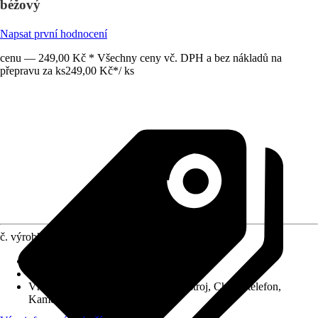
béžový
Napsat první hodnocení
cenu — 249,00 Kč * Všechny ceny vč. DPH a bez nákladů na
přepravu za ks
249,00 Kč
*
/
ks
č. výrobku
12052837
Druh výrobku
:
Kabel, Připojovací kabel
Provedení
:
USB prodlužovací kabel
Vhodné pro
:
Notebook, Mobilní přístroj, Chytrý telefon,
Kamera, MP3 přehrávač