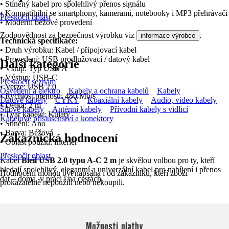
• Stíněný kabel pro spolehlivý přenos signálu
• Kompatibilní se smartphony, kamerami, notebooky i MP3 přehrávači
Přeskočit oblast
• Moderní béžové provedení
Zodpovědnost za bezpečnost výrobku viz
.
informace výrobce
Technická specifikace:
• Druh výrobku: Kabel / připojovací kabel
• Provedení: USB prodlužovací / datový kabel
Další kategorie
• Vstup: Typ USB A
• Výstup: USB-C
Přeskočit seznam
• Verze: USB 2.0
Osvětlení a elektro
Kabely a ochrana kabelů
Kabely
• Rychlost přenosu: 480 Mb/s
Datové kabely
CYKY
Koaxiální kabely
Audio, video kabely
• Délka: 2 m
Silové kabely
Anténní kabely
Přívodní kabely s vidlicí
• Tvar kabelu: Kulatý
Kabelové příslušenství a konektory
• Stínění: Ano
• Barva: Béžová
Zákaznická hodnocení
• Oblast použití: Interiér
Přeskočit oblast
Kabel
Bleil USB 2.0 typu A-C 2 m
je skvělou volbou pro ty, kteří
hledají spolehlivý, elegantní a univerzální kabel pro nabíjení i přenos
Hodnocení mohou být napsána i od zákazníků, kteří zboží
dat – doma, v práci i na cestách.
prokazatelně nepoužili nebo nekoupili.
Možnosti platby