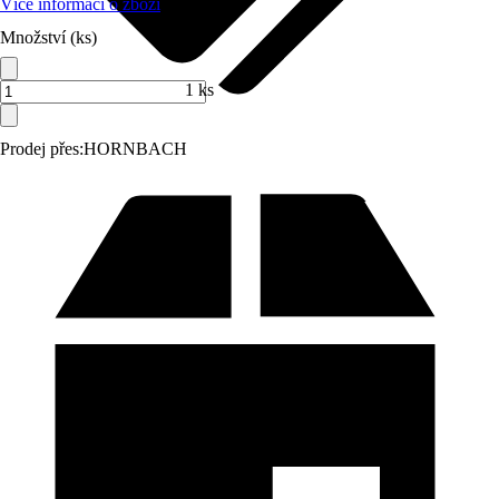
Více informací o zboží
Množství (ks)
1 ks
Prodej přes:
HORNBACH