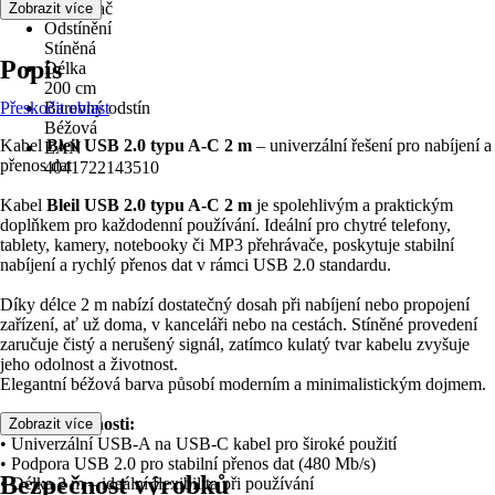
přehrávač
Zobrazit více
Odstínění
Stíněná
Popis
Délka
200 cm
Přeskočit oblast
Barevný odstín
Béžová
Kabel
Bleil USB 2.0 typu A-C 2 m
– univerzální řešení pro nabíjení a
EAN
přenos dat
4041722143510
Kabel
Bleil USB 2.0 typu A-C 2 m
je spolehlivým a praktickým
doplňkem pro každodenní používání. Ideální pro chytré telefony,
tablety, kamery, notebooky či MP3 přehrávače, poskytuje stabilní
nabíjení a rychlý přenos dat v rámci USB 2.0 standardu.
Díky délce 2 m nabízí dostatečný dosah při nabíjení nebo propojení
zařízení, ať už doma, v kanceláři nebo na cestách. Stíněné provedení
zaručuje čistý a nerušený signál, zatímco kulatý tvar kabelu zvyšuje
jeho odolnost a životnost.
Elegantní béžová barva působí moderním a minimalistickým dojmem.
Klíčové vlastnosti:
Zobrazit více
• Univerzální USB-A na USB-C kabel pro široké použití
• Podpora USB 2.0 pro stabilní přenos dat (480 Mb/s)
Bezpečnost výrobků
• Délka 2 m – ideální flexibilita při používání