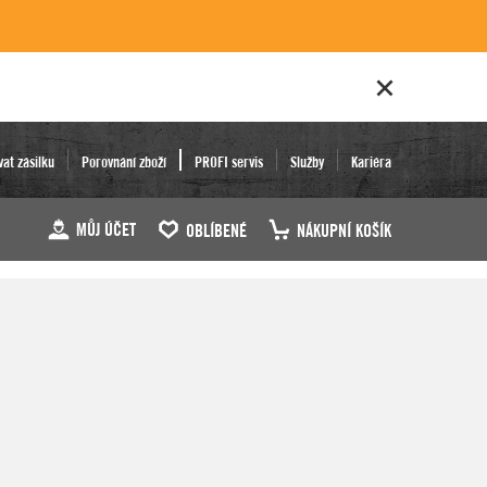
vat zásilku
Porovnání zboží
PROFI servis
Služby
Kariéra
MŮJ ÚČET
OBLÍBENÉ
NÁKUPNÍ KOŠÍK