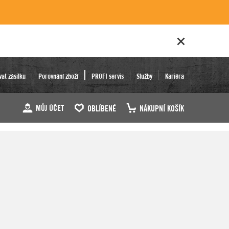
vat zásilku
Porovnání zboží
PROFI servis
Služby
Kariéra
MŮJ ÚČET
OBLÍBENÉ
NÁKUPNÍ KOŠÍK