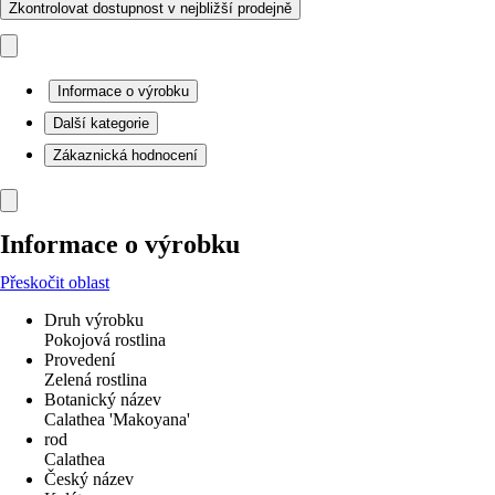
Zkontrolovat dostupnost v nejbližší prodejně
Informace o výrobku
Další kategorie
Zákaznická hodnocení
Informace o výrobku
Přeskočit oblast
Druh výrobku
Pokojová rostlina
Provedení
Zelená rostlina
Botanický název
Calathea 'Makoyana'
rod
Calathea
Český název