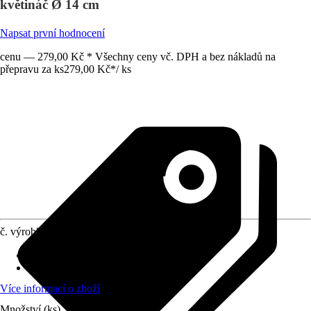
květináč Ø 14 cm
Napsat první hodnocení
cenu — 279,00 Kč * Všechny ceny vč. DPH a bez nákladů na
přepravu za ks
279,00 Kč
*
/
ks
č. výrobku
12005092
Průměr kultivačního květináče
:
14 cm
Umístění
:
Polostín
Více informací o zboží
Množství (ks)