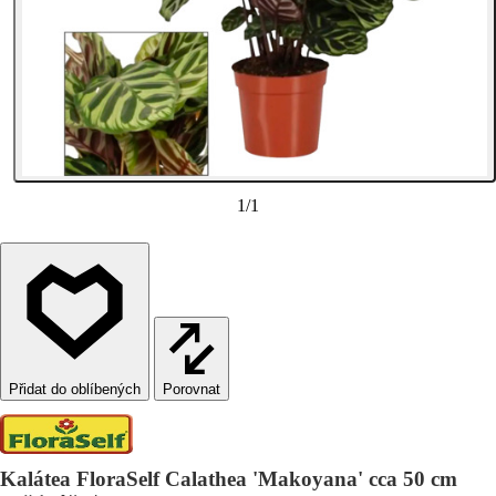
1
/
1
Porovnat
Kalátea FloraSelf Calathea 'Makoyana' cca 50 cm