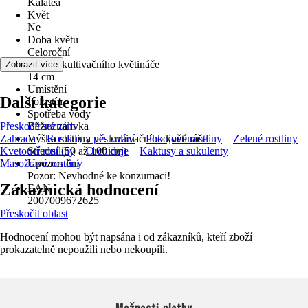
Kalátea
Květ
Ne
Doba květu
Celoroční
Průměr kultivačního květináče
Zobrazit více
14 cm
Umístění
Další kategorie
Polostín
Spotřeba vody
Přeskočit seznam
Běžná zálivka
Zahrada
Výška rostliny vč. kultivačního květináče
Rostliny a pěstování
Pokojové rostliny
Zelené rostliny
Kvetoucí rostliny
Střední (50 až 100 cm)
Orchideje
Kaktusy a sukulenty
Masožravé rostliny
Upozornění
Pozor: Nevhodné ke konzumaci!
Zákaznická hodnocení
EAN
2007009672625
Přeskočit oblast
Hodnocení mohou být napsána i od zákazníků, kteří zboží
prokazatelně nepoužili nebo nekoupili.