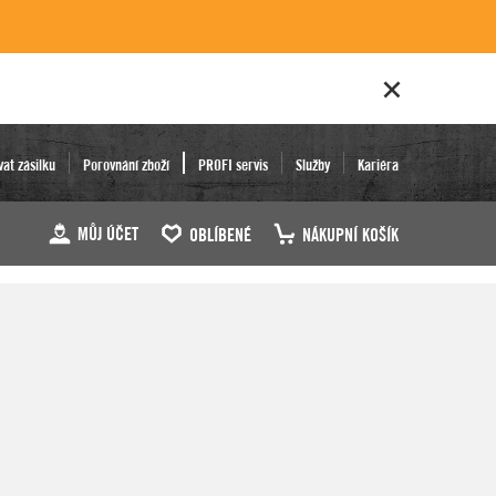
vat zásilku
Porovnání zboží
PROFI servis
Služby
Kariéra
MŮJ ÚČET
OBLÍBENÉ
NÁKUPNÍ KOŠÍK