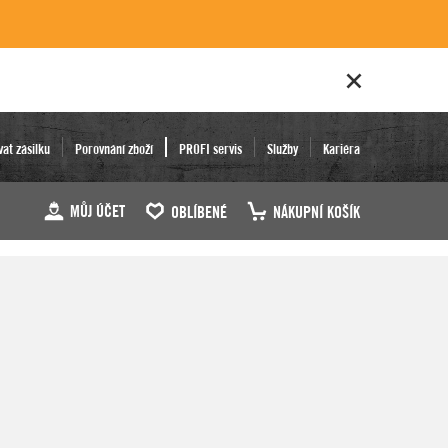
vat zásilku
Porovnání zboží
PROFI servis
Služby
Kariéra
MŮJ ÚČET
OBLÍBENÉ
NÁKUPNÍ KOŠÍK