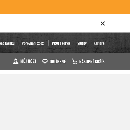
vat zásilku
Porovnání zboží
PROFI servis
Služby
Kariéra
MŮJ ÚČET
OBLÍBENÉ
NÁKUPNÍ KOŠÍK