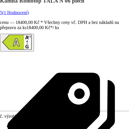
Kamna Romotop TALA N 06 plech
5
(1 Hodnocení)
cenu — 18400,00 Kč * Všechny ceny vč. DPH a bez nákladů na
přepravu za ks
18400,00 Kč
*
/
ks
č. výrobku
10562035
Provedení
:
Krbová kamna