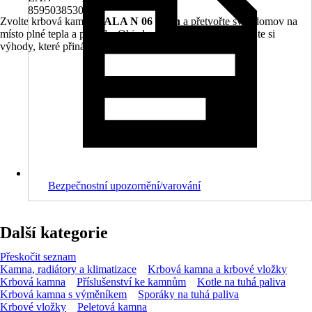
8595038530015
Zvolte krbová kamna
TALA N 06 plech
a přetvořte svůj domov na
místo plné tepla a pohody. Objednejte si je ještě dnes a užijte si
výhody, které přinášejí.
Bezpečnostní upozornění/varování
Další kategorie
Přeskočit seznam
Kamna, radiátory a klimatizace
Krbová kamna a krbové vložky
Krbová kamna
Příslušenství ke kamnům
Kotle na tuhá paliva
Krbová kamna s výměníkem
Sporáky na tuhá paliva
Krbové vložky
Peletová kamna