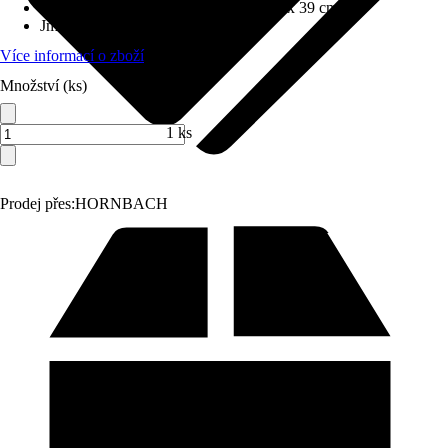
Rozměry (ŠxVxH)
:
50 cm x 106.4 cm x 39 cm
Jmenovitý tepelný výkon
:
5,9 kW
Více informací o zboží
Množství (ks)
1 ks
Prodej přes:
HORNBACH