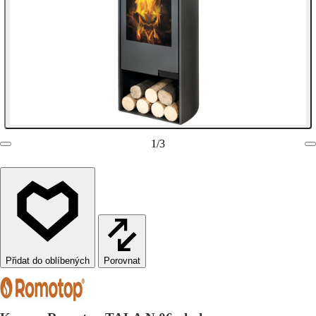
1
/
3
Porovnat