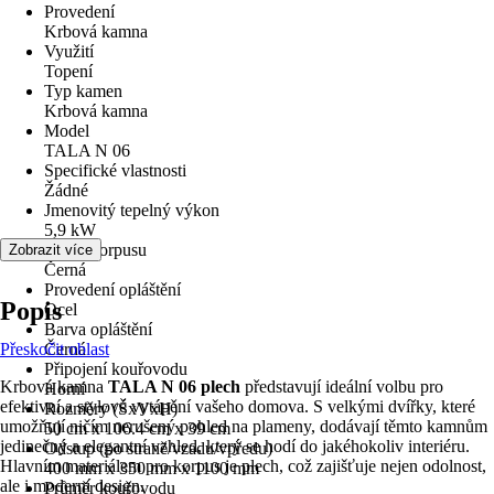
Provedení
Krbová kamna
Využití
Topení
Typ kamen
Krbová kamna
Model
TALA N 06
Specifické vlastnosti
Žádné
Jmenovitý tepelný výkon
5,9 kW
Barva korpusu
Zobrazit více
Černá
Provedení opláštění
Popis
Ocel
Barva opláštění
Přeskočit oblast
Černá
Připojení kouřovodu
Krbová kamna
TALA N 06 plech
představují ideální volbu pro
Horní
efektivní a stylové vytápění vašeho domova. S velkými dvířky, které
Rozměry (ŠxVxH)
umožňují ničím nerušený pohled na plameny, dodávají těmto kamnům
50 cm x 106.4 cm x 39 cm
jedinečný a elegantní vzhled, který se hodí do jakéhokoliv interiéru.
Odstup (po straně/vzadu/vpředu)
Hlavním materiálem pro korpus je plech, což zajišťuje nejen odolnost,
400 mm x 350 mm x 1100 mm
ale i moderní design.
Průměr kouřovodu