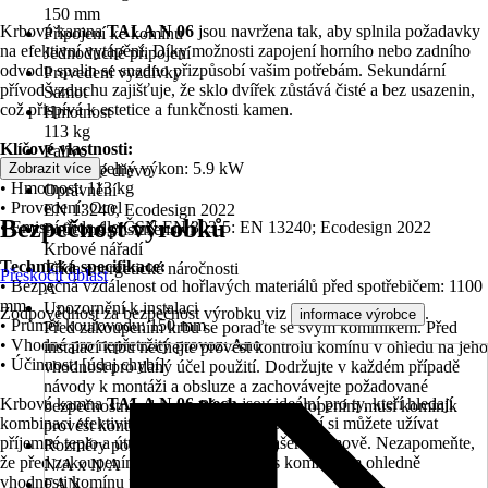
150 mm
Krbová kamna
TALA N 06
jsou navržena tak, aby splnila požadavky
Připojení ke komínu
na efektivní vytápění. Díky možnosti zapojení horního nebo zadního
Jednoduché připojení
odvodu spalin se snadno přizpůsobí vašim potřebám. Sekundární
Provedení vyzdívky
přívod vzduchu zajišťuje, že sklo dvířek zůstává čisté a bez usazenin,
Šamot
což přispívá k estetice a funkčnosti kamen.
Hmotnost
113 kg
Klíčové vlastnosti:
Palivo
• Jmenovitý tepelný výkon: 5.9 kW
Zobrazit více
Polenové dřevo
• Hmotnost: 113 kg
Oprávnění
• Provedení: Ocel
EN 13240, Ecodesign 2022
Bezpečnost výrobků
• Emisní třída dle ČSN EN 303-5: EN 13240; Ecodesign 2022
Potřebné příslušenství
Krbové nářadí
Technická specifikace:
Třída energetické náročnosti
Přeskočit oblast
• Bezpečná vzdálenost od hořlavých materiálů před spotřebičem: 1100
A
mm
Upozornění k instalaci
Zodpovědnost za bezpečnost výrobku viz
.
informace výrobce
• Průměr kouřovodu: 150 mm
Před zakoupením krbu se poraďte se svým kominíkem. Před
• Vhodné pro nepřetržitý provoz: Ano
instalací krbu nechejte provést kontrolu komínu v ohledu na jeho
• Účinnost: [údaj chybí]
vhodnost pro daný účel použití. Dodržujte v každém případě
návody k montáži a obsluze a zachovávejte požadované
Krbová kamna
TALA N 06 plech
jsou ideální pro ty, kteří hledají
bezpečnostní odstupy. Před prvním zatopením musí kominík
kombinaci efektivity a estetiky. S jejich pomocí si můžete užívat
provést kontrolu krbu.
příjemné teplo a útulnou atmosféru ve vašem domově. Nezapomeňte,
Rozměry pohledového skla (VxŠ)
že před zakoupením je dobré poradit se s kominíkem ohledně
N/A x N/A
vhodnosti komínu pro daný účel použití.
EAN