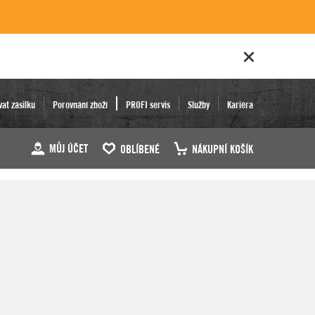
vat zásilku
Porovnání zboží
PROFI servis
Služby
Kariéra
MŮJ ÚČET
OBLÍBENÉ
NÁKUPNÍ KOŠÍK