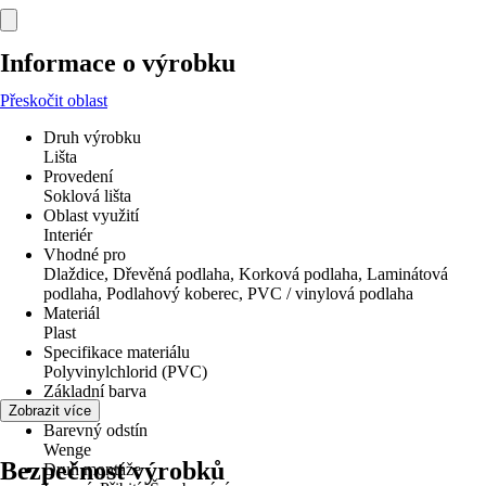
Informace o výrobku
Přeskočit oblast
Druh výrobku
Lišta
Provedení
Soklová lišta
Oblast využití
Interiér
Vhodné pro
Dlaždice, Dřevěná podlaha, Korková podlaha, Laminátová
podlaha, Podlahový koberec, PVC / vinylová podlaha
Materiál
Plast
Specifikace materiálu
Polyvinylchlorid (PVC)
Základní barva
Dřevo
Zobrazit více
Barevný odstín
Wenge
Bezpečnost výrobků
Druh montáže