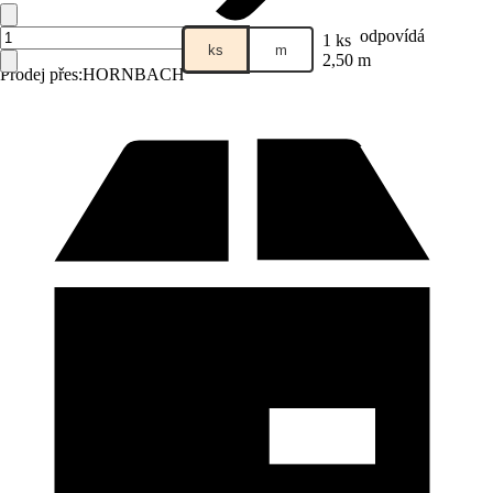
odpovídá
1 ks
ks
m
2,50 m
Prodej přes:
HORNBACH