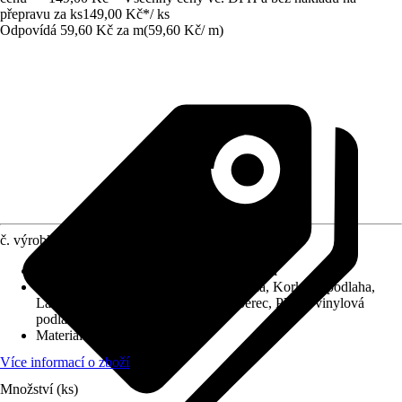
přepravu za ks
149,00 Kč
*
/
ks
Odpovídá 59,60 Kč za m
(
59,60 Kč
/
m
)
č. výrobku
5860877
Druh montáže
:
Lepení, Přibití, Šroubování
Vhodné pro
:
Dlaždice, Dřevěná podlaha, Korková podlaha,
Laminátová podlaha, Podlahový koberec, PVC / vinylová
podlaha
Materiál
:
Plast
Více informací o zboží
Množství (ks)