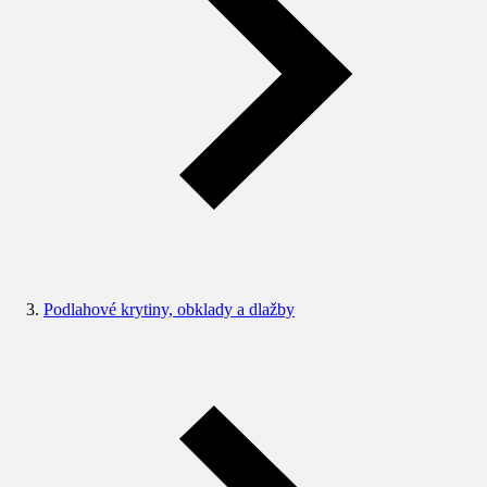
Podlahové krytiny, obklady a dlažby