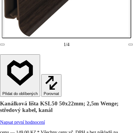
1
/
4
Porovnat
Kanálková lišta KSL50 50x22mm; 2,5m Wenge;
středový kabel, kanál
Napsat první hodnocení
cenu — 149,00 Kč * Všechny ceny vč. DPH a bez nákladů na