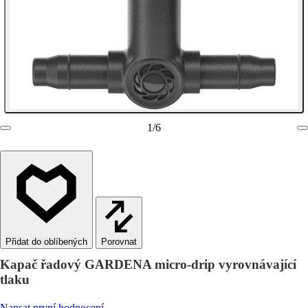
1
/
6
Porovnat
Kapač řadový GARDENA micro-drip vyrovnávající
tlaku
Napsat první hodnocení