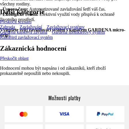
všechny rostliny.
-
Úspora času:
Automatizované zavlažování šetří váš čas.
Další kategorie
-
Ekologické řešení:
Efektivní využití vody přispívá k ochraně
životního prostředí.
Přeskočit seznam
Zahrada
Zavlažování
Zavlažovací systémy
Vylepšete svůj zavlažovací systém s kapačem GARDENA micro-
Gardena kapková závlaha
Gardena sprinklerový systém
drip!
RainBird zavlažovací systém
Zákaznická hodnocení
Přeskočit oblast
Hodnocení mohou být napsána i od zákazníků, kteří zboží
prokazatelně nepoužili nebo nekoupili.
Možnosti platby