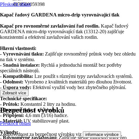
Přeskočit oblast
4078500059398
Kapač řadový GARDENA micro-drip vyrovnávající tlak
Kapač pro rovnoměrné zavlažování řad rostlin.
Kapač řadový
GARDENA micro-drip vyrovnávající tlak (13312-20) zajišťuje
konzistentní a efektivní zavlažování vašich rostlin.
Hlavní vlastnosti:
- Vyrovnávání tlaku:
Zajišťuje rovnoměrný průtok vody bez ohledu
na tlak v systému.
- Snadná instalace:
Rychlá a jednoduchá montáž bez potřeby
speciálních nástrojů.
- Kompatibilita:
Lze použít s různými typy zavlažovacích systémů.
- Odolnost:
Vyrobeno z kvalitních materiálů pro dlouhou životnost.
- Úspora vody:
Efektivní využití vody bez zbytečného plýtvání.
Zobrazit více
Technické specifikace:
- Průtok:
Konstantní 2 litry za hodinu.
Bezpečnost výrobků
- Pracovní tlak:
1 až 4 bary.
- Připojení:
4,6 mm (3/16) hadice.
- Materiál:
UV stabilizovaný plast.
Přeskočit oblast
Výhody:
Zodpovědnost za bezpečnost výrobku viz
.
informace výrobce
-
Rovnoměrné zavlažování:
Zajišťuje stejné množství vody pro