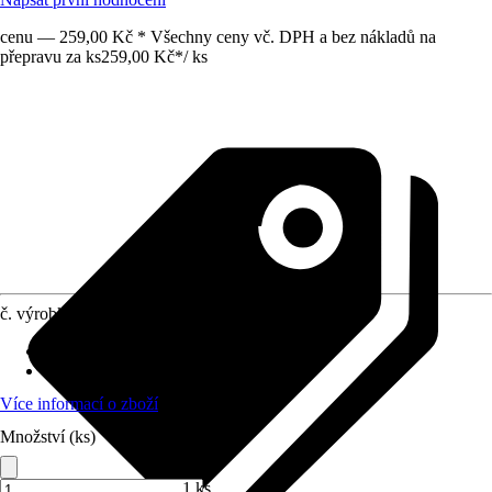
cenu — 259,00 Kč * Všechny ceny vč. DPH a bez nákladů na
přepravu za ks
259,00 Kč
*
/
ks
č. výrobku
10602990
Přípojka/spojka
:
4,6 mm (3/16")
Materiál
:
Plast
Více informací o zboží
Množství (ks)
1 ks