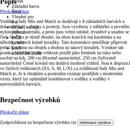
Popis
Nylon
Základní barva
Přeskočit oblast
Šedá
Vhodné pro
Vodítka z řady Mix and Match se dodávají v 8 základních barvách a
Psy
dokonale ladí s obojky a postroji. Jsou vyrobeny z měkkého a pevného
Délka ( od-do)
nylonového materiálu, a proto jsou velmi odolné, trvanlivé a snadno se
200 cm
čistí. Vodítko je různě dlouhé, na obou koncích má karabinku a na
KČZ
několika místech kulaté kroužky. Tato konstrukce umožňuje připevnit
GJWS
jednu karabinu na obojek a druhou na takový kroužek. Vznikne tak
EAN
poutko, které lze podle velikosti použít jako řemínek na ruku nebo
4016598673188
zavěsit na krk. 200 cm třícestně nastavitelný, 250 cm čtyřcestně
nastavitelný Černé kování mu dodává moderní vzhled. Jsou k dispozici
ve čtyřech velikostech (XS, S, M, L/XL) a zvláštností řady Mix and
Match je, že k obojkům a postrojům existuje protějšek s moderními
vzory, který lze optimálně kombinovat s vodítky a vodítky v
univerzálních barvách.
Bezpečnost výrobků
Přeskočit oblast
Zodpovědnost za bezpečnost výrobku viz
.
informace výrobce