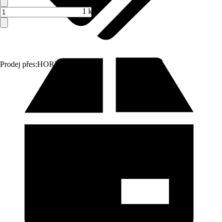
1 ks
Prodej přes:
HORNBACH