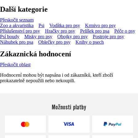
Další kategorie
Přeskočit seznam
Zoo a akvaristika
Psi
Vodítka pro psy
Krmivo pro psy
Příslušenství pro psy
Hračky pro psy
Pelíšek pro psa
Péče o psy
Psí boudy
Misky pro psy
Obojky pro psy
Postroje pro psy
Náhubek pro psa
Oblečky pro psy
Knihy o psech
Zákaznická hodnocení
Přeskočit oblast
Hodnocení mohou být napsána i od zákazníků, kteří zboží
prokazatelně nepoužili nebo nekoupili.
Možnosti platby