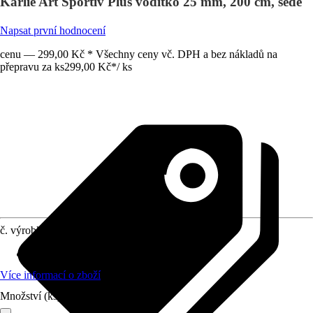
Karlie Art Sportiv Plus vodítko 25 mm, 200 cm, šedé
Napsat první hodnocení
cenu — 299,00 Kč * Všechny ceny vč. DPH a bez nákladů na
přepravu za ks
299,00 Kč
*
/
ks
č. výrobku
8418509
Materiál
:
Umělé vlákno
Více informací o zboží
Množství (ks)