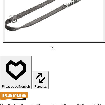
1
/
1
Porovnat