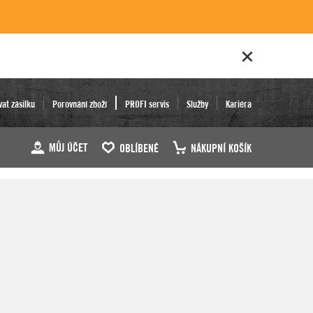
vat zásilku
Porovnání zboží
PROFI servis
Služby
Kariéra
MŮJ ÚČET
OBLÍBENÉ
NÁKUPNÍ KOŠÍK