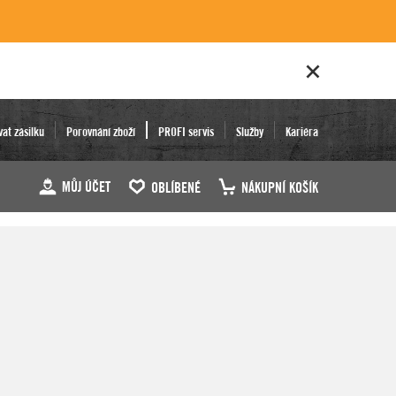
vat zásilku
Porovnání zboží
PROFI servis
Služby
Kariéra
MŮJ ÚČET
OBLÍBENÉ
NÁKUPNÍ KOŠÍK