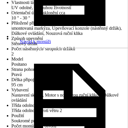
Vlastnosti látky
UV odolné, S dlouhou životností
Orientační úhel naklonění cca
10 ° - 30 °
Přiložené příslušenství
smontovaná markýza, Upevňovací konzole (nástěnný držák),
Dálkové ovládání, Nouzová ruční klika
Způsob upevnění
Návod k montáži
Stěnový držák
Počet nástěnných/ stropních držáků
2
Model
Positano
Strana pohonu
Pravá
Délka připojovacího kabelu
95 cm
Vybavení
Nastavení sklonu, Motor s nouzovou ruční klikou, Dálkové
ovládání
Třída odolnosti proti větru
Třída odolnosti proti větru 2
Použití
Soukromé prostory
Počet montážních otvorů