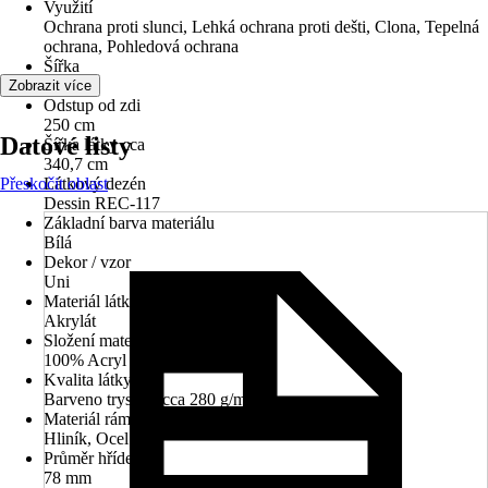
Využití
Ochrana proti slunci, Lehká ochrana proti dešti, Clona, Tepelná
ochrana, Pohledová ochrana
Šířka
360 cm
Zobrazit více
Odstup od zdi
250 cm
Datové listy
Šířka látky cca
340,7 cm
Přeskočit oblast
Látkový dezén
Dessin REC-117
Základní barva materiálu
Bílá
Dekor / vzor
Uni
Materiál látky
Akrylát
Složení materiálu
100% Acryl
Kvalita látky
Barveno tryskou cca 280 g/m²
Materiál rámu
Hliník, Ocel
Průměr hřídele
78 mm