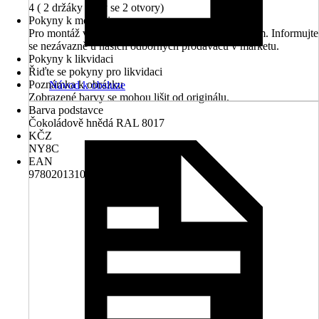
4 ( 2 držáky vždy se 2 otvory)
Pokyny k montáži
Pro montáž využijte náš montážní servis odborníkem. Informujte
se nezávazně u našich odborných prodavačů v marketu.
Pokyny k likvidaci
Řiďte se pokyny pro likvidaci
Poznámka k obrázku
Návod k obsluze
Zobrazené barvy se mohou lišit od originálu.
Barva podstavce
Čokoládově hnědá RAL 8017
KČZ
NY8C
EAN
9780201310252