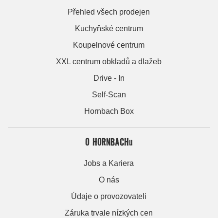
Přehled všech prodejen
Kuchyňské centrum
Koupelnové centrum
XXL centrum obkladů a dlažeb
Drive - In
Self-Scan
Hornbach Box
O HORNBACHu
Jobs a Kariera
O nás
Údaje o provozovateli
Záruka trvale nízkých cen