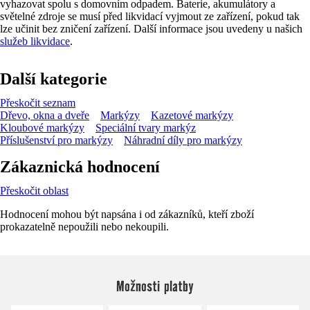
vyhazovat spolu s domovním odpadem. Baterie, akumulátory a
světelné zdroje se musí před likvidací vyjmout ze zařízení, pokud tak
lze učinit bez zničení zařízení. Další informace jsou uvedeny u našich
služeb likvidace
.
Další kategorie
Přeskočit seznam
Dřevo, okna a dveře
Markýzy
Kazetové markýzy
Kloubové markýzy
Speciální tvary markýz
Příslušenství pro markýzy
Náhradní díly pro markýzy
Zákaznická hodnocení
Přeskočit oblast
Hodnocení mohou být napsána i od zákazníků, kteří zboží
prokazatelně nepoužili nebo nekoupili.
Možnosti platby