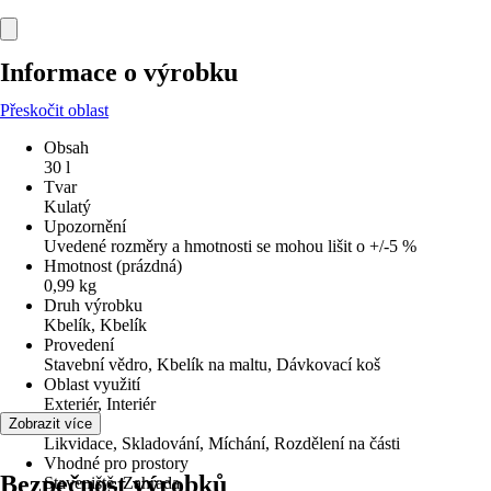
Informace o výrobku
Přeskočit oblast
Obsah
30 l
Tvar
Kulatý
Upozornění
Uvedené rozměry a hmotnosti se mohou lišit o +/-5 %
Hmotnost (prázdná)
0,99 kg
Druh výrobku
Kbelík, Kbelík
Provedení
Stavební vědro, Kbelík na maltu, Dávkovací koš
Oblast využití
Exteriér, Interiér
Využití
Zobrazit více
Likvidace, Skladování, Míchání, Rozdělení na části
Vhodné pro prostory
Bezpečnost výrobků
Staveniště, Zahrada