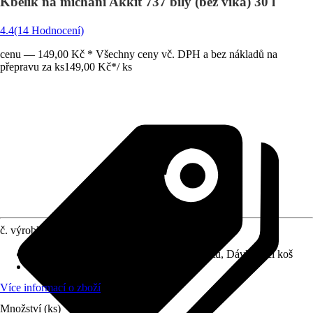
Kbelík na míchání Akkit 737 bílý (bez víka) 30 l
4.4
(14 Hodnocení)
cenu — 149,00 Kč * Všechny ceny vč. DPH a bez nákladů na
přepravu za ks
149,00 Kč
*
/
ks
č. výrobku
10525011
Provedení
:
Stavební vědro, Kbelík na maltu, Dávkovací koš
Materiál
:
Plast
Více informací o zboží
Množství (ks)