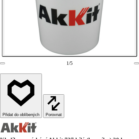
1
/
5
Porovnat