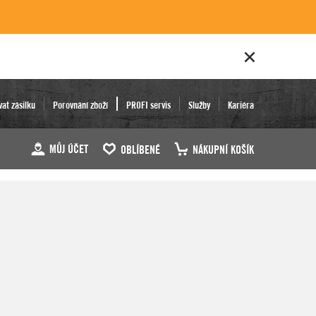
vat zásilku
Porovnání zboží
PROFI servis
Služby
Kariéra
MŮJ ÚČET
OBLÍBENÉ
NÁKUPNÍ KOŠÍK