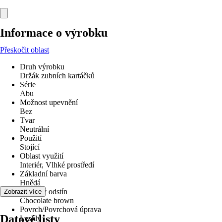
Informace o výrobku
Přeskočit oblast
Druh výrobku
Držák zubních kartáčků
Série
Abu
Možnost upevnění
Bez
Tvar
Neutrální
Použití
Stojící
Oblast využití
Interiér, Vlhké prostředí
Základní barva
Hnědá
Barevný odstín
Zobrazit více
Chocolate brown
Povrch/Povrchová úprava
Datové listy
Lesklý