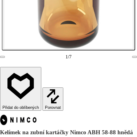
1
/
7
Porovnat
Kelímek na zubní kartáčky Nimco ABH 58-88 hnědá