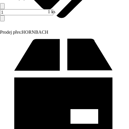
1 ks
Prodej přes:
HORNBACH