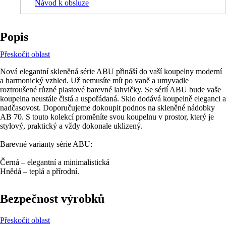
Návod k obsluze
Popis
Přeskočit oblast
Nová elegantní skleněná série ABU přináší do vaší koupelny moderní
a harmonický vzhled. Už nemusíte mít po vaně a umyvadle
roztroušené různé plastové barevné lahvičky. Se sérií ABU bude vaše
koupelna neustále čistá a uspořádaná. Sklo dodává koupelně eleganci a
nadčasovost. Doporučujeme dokoupit podnos na skleněné nádobky
AB 70. S touto kolekcí proměníte svou koupelnu v prostor, který je
stylový, praktický a vždy dokonale uklizený.
Barevné varianty série ABU:
Černá – elegantní a minimalistická
Hnědá – teplá a přírodní.
Bezpečnost výrobků
Přeskočit oblast