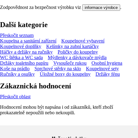
Zodpovědnost za bezpečnost výrobku viz
.
informace výrobce
Další kategorie
Přeskočit seznam
Koupelna a sanitární zařízení
Koupelnové vybavení
Koupelnové doplňky
Kelímky na zubní kartáčky
Háčky a držáky na ručníky
Poličky do koupelny
WC štětka a WC sada
Mýdlenky a dávkovače mýdla
Držáky toaletního papíru
Vysoušeče rukou
Osobní hygiena
Koše na prádlo
Sprchové stěrky na sklo
Koupelnové sety
Ručníky a osušky
Úložné boxy do koupelny
Držáky fénu
Zákaznická hodnocení
Přeskočit oblast
Hodnocení mohou být napsána i od zákazníků, kteří zboží
prokazatelně nepoužili nebo nekoupili.