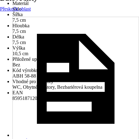
Materiál
Přeskočit oblast
Sklo
Šířka
7,5 cm
Hloubka
7,5 cm
Délka
7,5 cm
Výška
10,5 cm
Přiložené upevnění
Bez
Kód výrobku
ABH 58-88
Vhodné pro prostory
WC, Obytné prostory, Bezbariérová koupelna
EAN
8595187120860