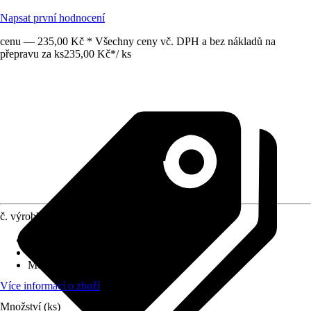
Napsat první hodnocení
cenu — 235,00 Kč * Všechny ceny vč. DPH a bez nákladů na
přepravu za ks
235,00 Kč
*
/
ks
č. výrobku
12811201
Povrch/Povrchová úprava
:
Lesklý
Přiložené upevnění
:
Bez
Možnost upevnění
:
Bez
Více informací o zboží
Množství (ks)