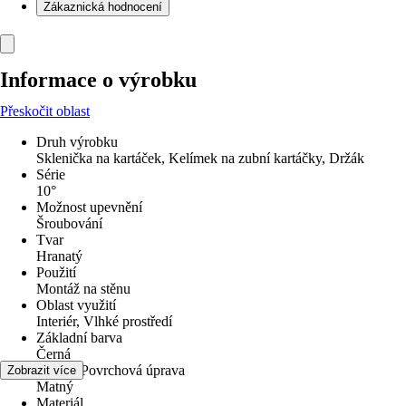
Zákaznická hodnocení
Informace o výrobku
Přeskočit oblast
Druh výrobku
Sklenička na kartáček, Kelímek na zubní kartáčky, Držák
Série
10°
Možnost upevnění
Šroubování
Tvar
Hranatý
Použití
Montáž na stěnu
Oblast využití
Interiér, Vlhké prostředí
Základní barva
Černá
Povrch/Povrchová úprava
Zobrazit více
Matný
Materiál