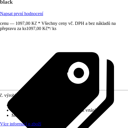
black
Napsat první hodnocení
cenu — 1097,00 Kč * Všechny ceny vč. DPH a bez nákladů na
přepravu za ks
1097,00 Kč
*
/
ks
č. výrobku
10546259
Povrch/Povrchová úprava
:
Matný
Přiložené upevnění
:
Montážní materiál k vrtání
Možnost upevnění
:
Šroubování
Více informací o zboží