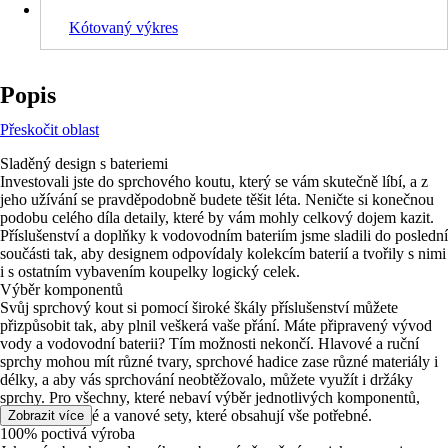
Kótovaný výkres
Popis
Přeskočit oblast
Sladěný design s bateriemi
Investovali jste do sprchového koutu, který se vám skutečně líbí, a z
jeho užívání se pravděpodobně budete těšit léta. Neničte si konečnou
podobu celého díla detaily, které by vám mohly celkový dojem kazit.
Příslušenství a doplňky k vodovodním bateriím jsme sladili do poslední
součásti tak, aby designem odpovídaly kolekcím baterií a tvořily s nimi
i s ostatním vybavením koupelky logický celek.
Výběr komponentů
Svůj sprchový kout si pomocí široké škály příslušenství můžete
přizpůsobit tak, aby plnil veškerá vaše přání. Máte připravený vývod
vody a vodovodní baterii? Tím možnosti nekončí. Hlavové a ruční
sprchy mohou mít různé tvary, sprchové hadice zase různé materiály i
délky, a aby vás sprchování neobtěžovalo, můžete využít i držáky
sprchy. Pro všechny, které nebaví výběr jednotlivých komponentů,
máme sprchové a vanové sety, které obsahují vše potřebné.
Zobrazit více
100% poctivá výroba