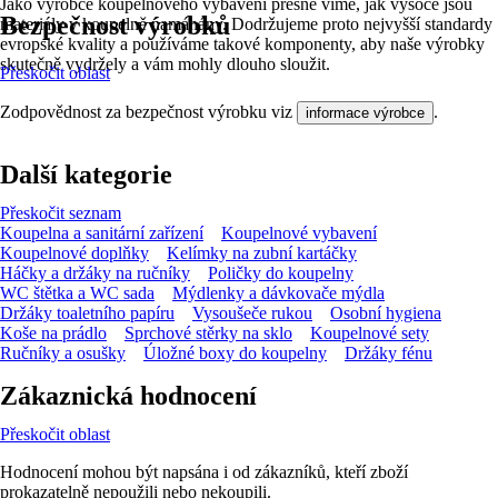
Jako výrobce koupelnového vybavení přesně víme, jak vysoce jsou
Bezpečnost výrobků
materiály v koupelně namáhány. Dodržujeme proto nejvyšší standardy
evropské kvality a používáme takové komponenty, aby naše výrobky
skutečně vydržely a vám mohly dlouho sloužit.
Přeskočit oblast
Zodpovědnost za bezpečnost výrobku viz
.
informace výrobce
Další kategorie
Přeskočit seznam
Koupelna a sanitární zařízení
Koupelnové vybavení
Koupelnové doplňky
Kelímky na zubní kartáčky
Háčky a držáky na ručníky
Poličky do koupelny
WC štětka a WC sada
Mýdlenky a dávkovače mýdla
Držáky toaletního papíru
Vysoušeče rukou
Osobní hygiena
Koše na prádlo
Sprchové stěrky na sklo
Koupelnové sety
Ručníky a osušky
Úložné boxy do koupelny
Držáky fénu
Zákaznická hodnocení
Přeskočit oblast
Hodnocení mohou být napsána i od zákazníků, kteří zboží
prokazatelně nepoužili nebo nekoupili.