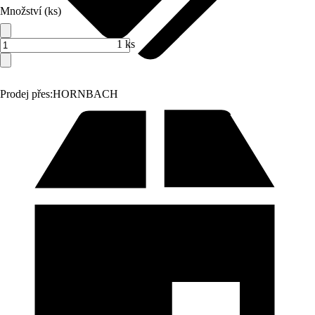
Množství (ks)
1 ks
Prodej přes:
HORNBACH