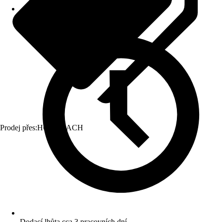
Prodej přes:
HORNBACH
Dodací lhůta cca 3 pracovních dní