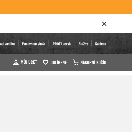
vat zásilku
Porovnání zboží
PROFI servis
Služby
Kariéra
MŮJ ÚČET
OBLÍBENÉ
NÁKUPNÍ KOŠÍK