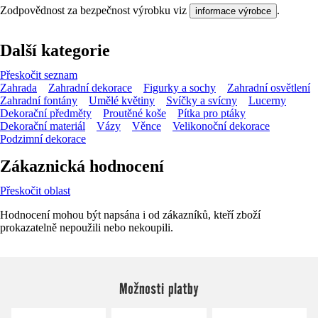
Zodpovědnost za bezpečnost výrobku viz
.
informace výrobce
Další kategorie
Přeskočit seznam
Zahrada
Zahradní dekorace
Figurky a sochy
Zahradní osvětlení
Zahradní fontány
Umělé květiny
Svíčky a svícny
Lucerny
Dekorační předměty
Proutěné koše
Pítka pro ptáky
Dekorační materiál
Vázy
Věnce
Velikonoční dekorace
Podzimní dekorace
Zákaznická hodnocení
Přeskočit oblast
Hodnocení mohou být napsána i od zákazníků, kteří zboží
prokazatelně nepoužili nebo nekoupili.
Možnosti platby