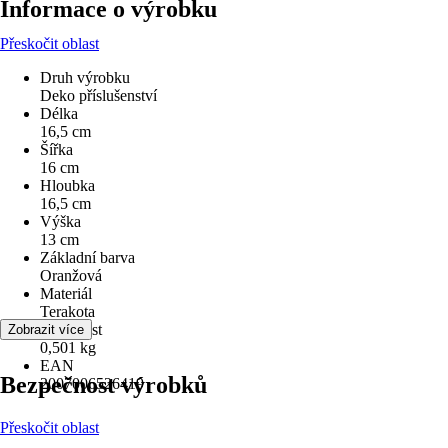
Informace o výrobku
Přeskočit oblast
Druh výrobku
Deko příslušenství
Délka
16,5 cm
Šířka
16 cm
Hloubka
16,5 cm
Výška
13 cm
Základní barva
Oranžová
Materiál
Terakota
Hmotnost
Zobrazit více
0,501 kg
EAN
Bezpečnost výrobků
2007006526419
Přeskočit oblast