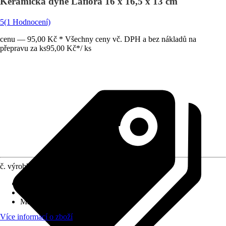
Keramická dýně Lafiora 16 x 16,5 x 13 cm
5
(1 Hodnocení)
cenu — 95,00 Kč * Všechny ceny vč. DPH a bez nákladů na
přepravu za ks
95,00 Kč
*
/
ks
č. výrobku
6631262
Druh výrobku
:
Deko příslušenství
Základní barva
:
Oranžová
Materiál
:
Terakota
Více informací o zboží