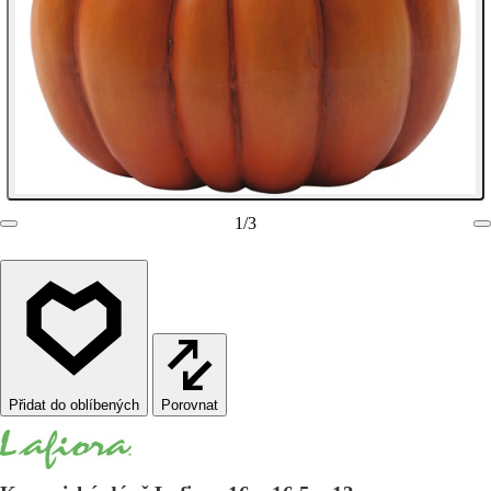
1
/
3
Porovnat