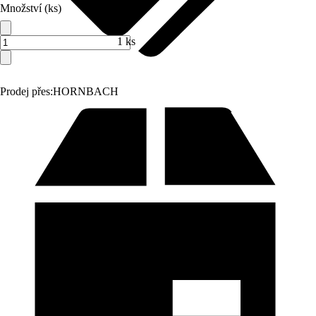
Množství (ks)
1 ks
Prodej přes:
HORNBACH