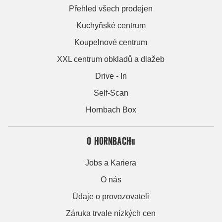
Přehled všech prodejen
Kuchyňské centrum
Koupelnové centrum
XXL centrum obkladů a dlažeb
Drive - In
Self-Scan
Hornbach Box
O HORNBACHu
Jobs a Kariera
O nás
Údaje o provozovateli
Záruka trvale nízkých cen