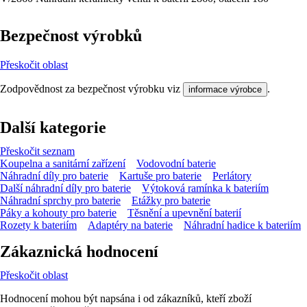
Bezpečnost výrobků
Přeskočit oblast
Zodpovědnost za bezpečnost výrobku viz
.
informace výrobce
Další kategorie
Přeskočit seznam
Koupelna a sanitární zařízení
Vodovodní baterie
Náhradní díly pro baterie
Kartuše pro baterie
Perlátory
Další náhradní díly pro baterie
Výtoková ramínka k bateriím
Náhradní sprchy pro baterie
Etážky pro baterie
Páky a kohouty pro baterie
Těsnění a upevnění baterií
Rozety k bateriím
Adaptéry na baterie
Náhradní hadice k bateriím
Zákaznická hodnocení
Přeskočit oblast
Hodnocení mohou být napsána i od zákazníků, kteří zboží