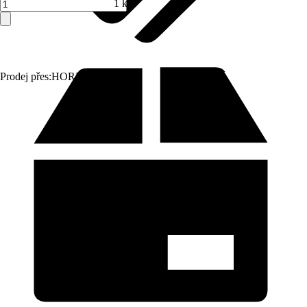
1 ks
Prodej přes:
HORNBACH