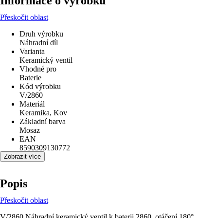
Informace o výrobku
Přeskočit oblast
Druh výrobku
Náhradní díl
Varianta
Keramický ventil
Vhodné pro
Baterie
Kód výrobku
V/2860
Materiál
Keramika, Kov
Základní barva
Mosaz
EAN
8590309130772
Zobrazit více
Popis
Přeskočit oblast
V/2860 Náhradní keramický ventil k baterii 2860, otáčení 180°