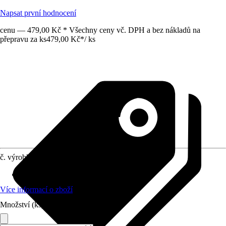
Napsat první hodnocení
cenu — 479,00 Kč * Všechny ceny vč. DPH a bez nákladů na
přepravu za ks
479,00 Kč
*
/
ks
č. výrobku
12233623
Vhodné pro
:
Baterie
Více informací o zboží
Množství (ks)